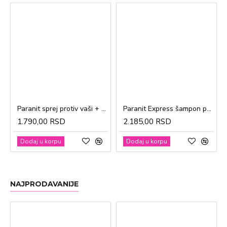
Paranit sprej protiv vaši + češalj 100ml
Paranit Express šampon protiv vaši + češalj 200ml
1.790,00 RSD
2.185,00 RSD
Dodaj u korpu
Dodaj u korpu
NAJPRODAVANIJE