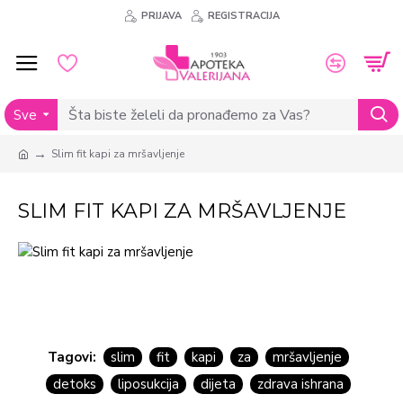
PRIJAVA
REGISTRACIJA
Sve
Slim fit kapi za mršavljenje
SLIM FIT KAPI ZA MRŠAVLJENJE
Tagovi:
slim
fit
kapi
za
mršavljenje
detoks
liposukcija
dijeta
zdrava ishrana