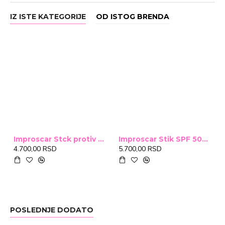
IZ ISTE KATEGORIJE
OD ISTOG BRENDA
Improscar Stck protiv ožiljaka 4,6g
Improscar Stik SPF 50+ Conceal 6,9g (tonirani)
4.700,00 RSD
5.700,00 RSD
POSLEDNJE DODATO