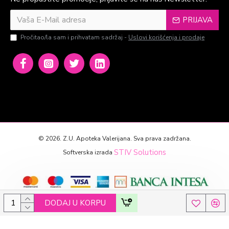
PRIJAVA
Pročitao/la sam i prihvatam sadržaj -
Uslovi korišćenja i prodaje
©
2026. Z.U. Apoteka Valerijana. Sva prava zadržana.
STIV Solutions
Softverska izrada
DODAJ U KORPU