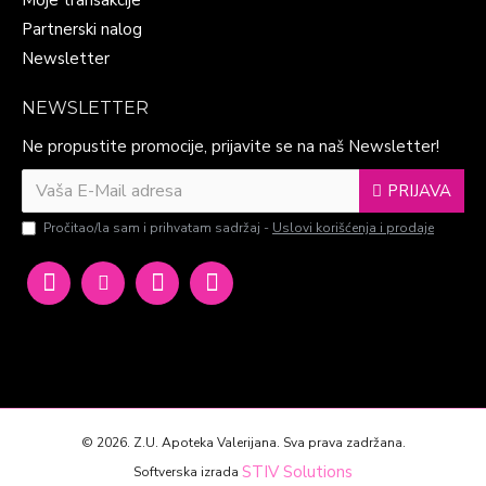
Moje transakcije
Partnerski nalog
Newsletter
NEWSLETTER
Ne propustite promocije, prijavite se na naš Newsletter!
PRIJAVA
Pročitao/la sam i prihvatam sadržaj -
Uslovi korišćenja i prodaje
©
2026. Z.U. Apoteka Valerijana. Sva prava zadržana.
STIV Solutions
Softverska izrada