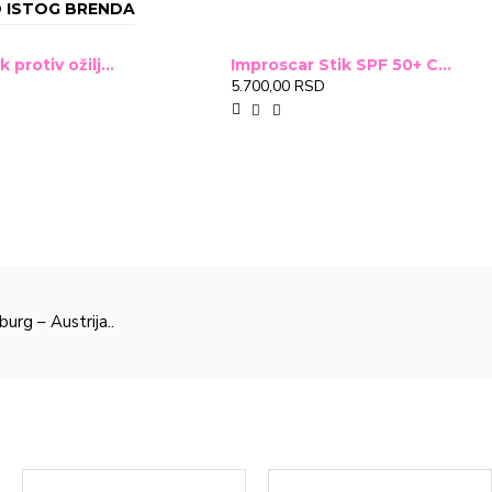
 ISTOG BRENDA
Improscar Stck protiv ožiljaka 4,6g
Improscar Stik SPF 50+ Conceal 6,9g (tonirani)
5.700,00 RSD
urg – Austrija..