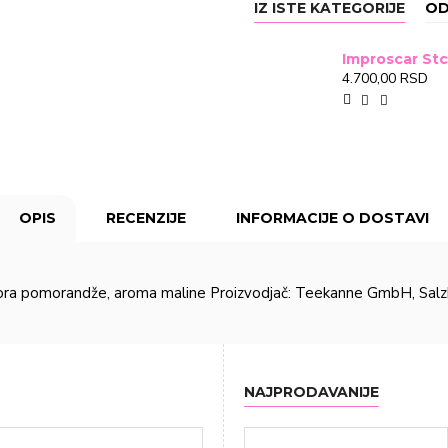
IZ ISTE KATEGORIJE
OD
4.700,00 RSD
OPIS
RECENZIJE
INFORMACIJE O DOSTAVI
7%, kora pomorandže, aroma maline Proizvodjač: Teekanne GmbH, Salzb
NAJPRODAVANIJE