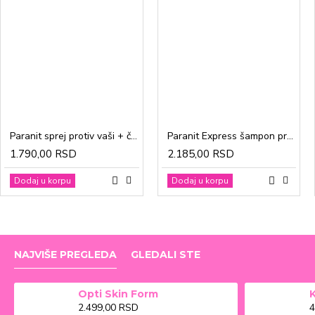
Paranit sprej protiv vaši + češalj 100ml
Paranit Express šampon protiv vaši + češalj 200ml
1.790,00 RSD
2.185,00 RSD
Dodaj u korpu
Dodaj u korpu
NAJVIŠE PREGLEDA
GLEDALI STE
Opti Skin Form
2.499,00 RSD
4