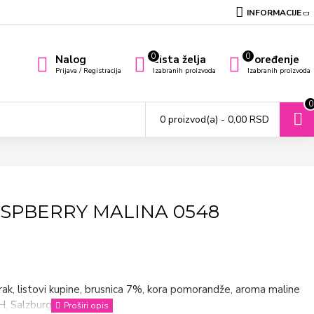
INFORMACIJE
0
0
Nalog
Lista želja
Poređenje
Prijava / Registracija
Izabranih proizvoda
Izabranih proizvoda
0
0 proizvod(a) - 0,00 RSD
SPBERRY MALINA 0548
purak, listovi kupine, brusnica 7%, kora pomorandže, aroma maline
 Salzburg – Austrija..