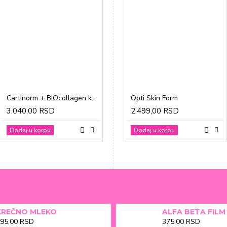
Cartinorm + BIOcollagen kesice a20
Gravidon A tablete a30
Opti Skin Form
3.040,00 RSD
1.865,00 RSD
2.499,00 RSD
Dodaj u korpu
Dodaj u korpu
Dodaj u korpu
KREČNO MLEKO
95,00 RSD
375,00 RSD