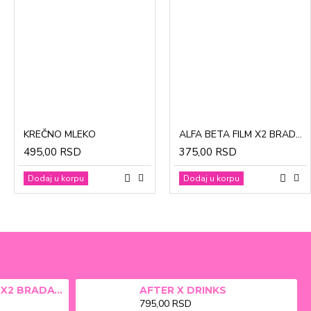
CinkDermin pasta 5g
Mustela Cold krema za lice 40ml
KREČNO MLEKO
ALFA BETA FILM X2 BRADAVICE, KURJE OKO 15ml
280,00 RSD
1.370,00 RSD
495,00 RSD
375,00 RSD
Dodaj u korpu
Dodaj u korpu
Dodaj u korpu
Dodaj u korpu
ALFA BETA FILM X2 BRADAVICE, KURJE OKO 15ml
AFTER X DRINKS
795,00 RSD