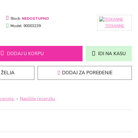
Stock:
NEDOSTUPNO
Model:
90003239
TEEKANNE
DODAJ U KORPU
IDI NA KASU
 ŽELJA
DODAJ ZA POREĐENJE
cenzija.
-
Napišite recenziju