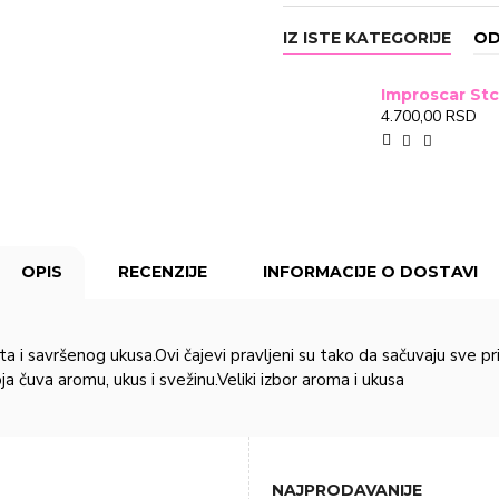
IZ ISTE KATEGORIJE
OD
4.700,00 RSD
OPIS
RECENZIJE
INFORMACIJE O DOSTAVI
avršenog ukusa.Ovi čajevi pravljeni su tako da sačuvaju sve pri
ja čuva aromu, ukus i svežinu.Veliki izbor aroma i ukusa
NAJPRODAVANIJE