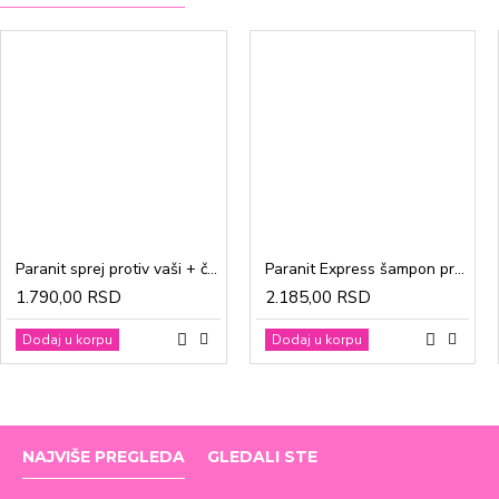
Paranit sprej protiv vaši + češalj 100ml
Paranit Express šampon protiv vaši + češalj 200ml
1.790,00 RSD
2.185,00 RSD
Dodaj u korpu
Dodaj u korpu
NAJVIŠE PREGLEDA
GLEDALI STE