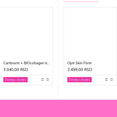
Cartinorm + BIOcollagen kesice a20
Gravidon A tablete a30
Opti Skin Form
3.040,00 RSD
1.865,00 RSD
2.499,00 RSD
Dodaj u korpu
Dodaj u korpu
Dodaj u korpu