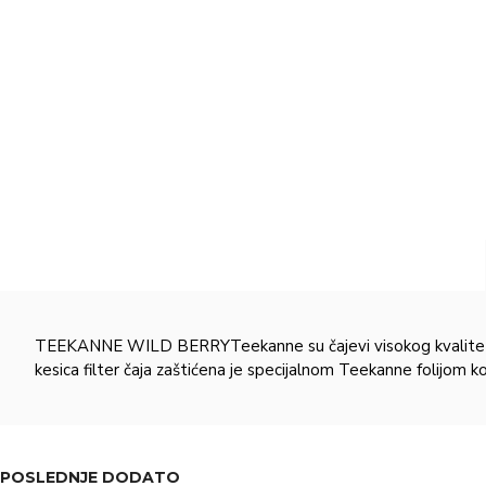
TEEKANNE WILD BERRYTeekanne su čajevi visokog kvaliteta i s
kesica filter čaja zaštićena je specijalnom Teekanne folijom ko
POSLEDNJE DODATO