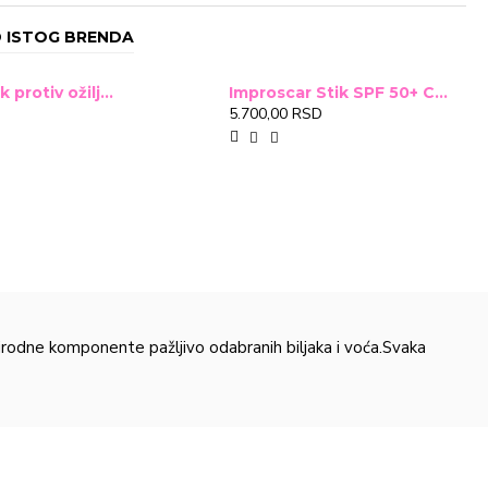
 ISTOG BRENDA
Improscar Stck protiv ožiljaka 4,6g
Improscar Stik SPF 50+ Conceal 6,9g (tonirani)
5.700,00 RSD
rodne komponente pažljivo odabranih biljaka i voća.Svaka