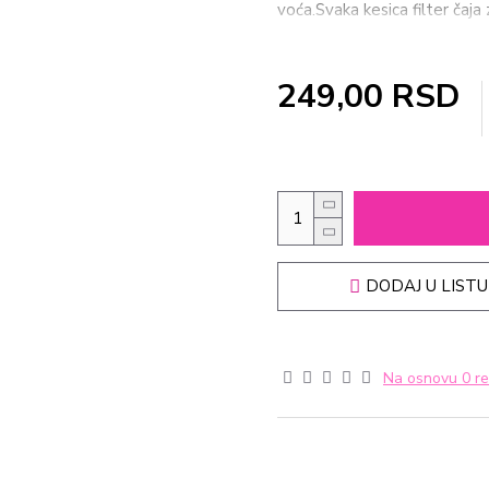
voća.Svaka kesica filter čaj
ukus i svežinu.Veliki izbor ar
249,00 RSD
DODAJ U LISTU
Na osnovu 0 re