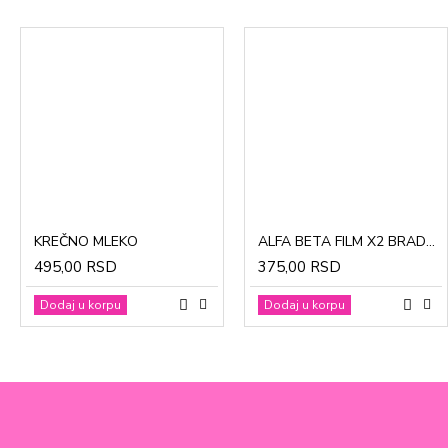
CinkDermin pasta 5g
Mustela Cold krema za lice 40ml
KREČNO MLEKO
ALFA BETA FILM X2 BRADAVICE, KURJE OKO 15ml
280,00 RSD
1.370,00 RSD
495,00 RSD
375,00 RSD
Dodaj u korpu
Dodaj u korpu
Dodaj u korpu
Dodaj u korpu