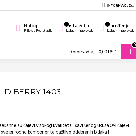
INFORMACIJE
0
0
Nalog
Lista želja
Poređenje
Prijava / Registracija
Izabranih proizvoda
Izabranih proizvoda
0
0 proizvod(a) - 0,00 RSD
LD BERRY 1403
e su čajevi visokog kvaliteta i savršenog ukusa.Ovi čajevi
u sve prirodne komponente pažljivo odabranih biljaka i