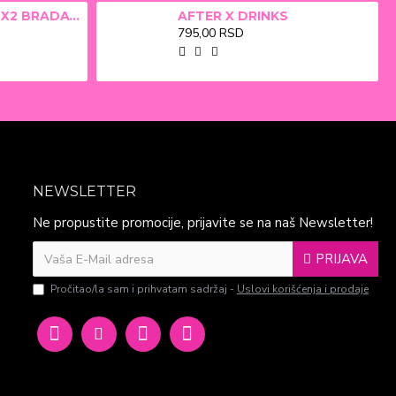
ALFA BETA FILM X2 BRADAVICE, KURJE OKO 15ml
AFTER X DRINKS
795,00 RSD
NEWSLETTER
Ne propustite promocije, prijavite se na naš Newsletter!
PRIJAVA
Pročitao/la sam i prihvatam sadržaj -
Uslovi korišćenja i prodaje