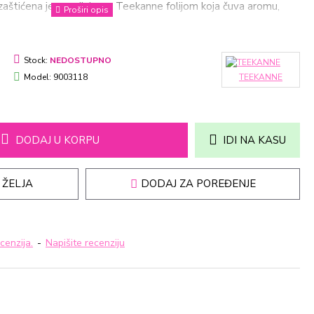
a zaštićena je specijalnom Teekanne folijom koja čuva aromu,
oma i ukusa
Stock:
NEDOSTUPNO
Model:
9003118
TEEKANNE
DODAJ U KORPU
IDI NA KASU
 ŽELJA
DODAJ ZA POREĐENJE
cenzija.
-
Napišite recenziju