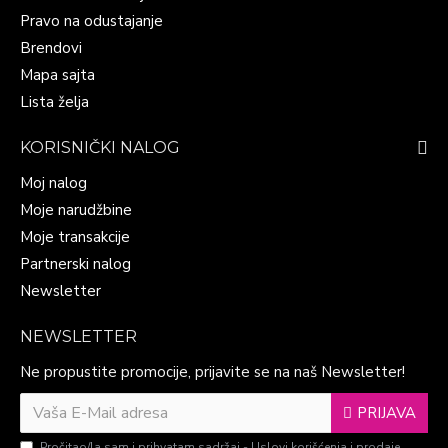
Pravo na odustajanje
Brendovi
Mapa sajta
Lista želja
KORISNIČKI NALOG
Moj nalog
Moje narudžbine
Moje transakcije
Partnerski nalog
Newsletter
NEWSLETTER
Ne propustite promocije, prijavite se na naš Newsletter!
PRIJAVA
Pročitao/la sam i prihvatam sadržaj -
Uslovi korišćenja i prodaje