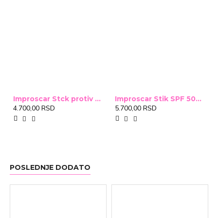
Improscar Stck protiv ožiljaka 4,6g
Improscar Stik SPF 50+ Conceal 6,9g (tonirani)
4.700,00 RSD
5.700,00 RSD
POSLEDNJE DODATO