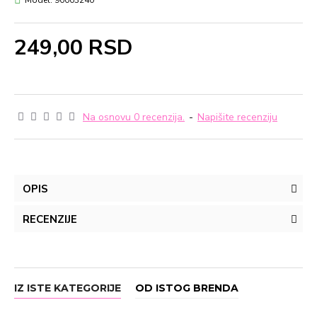
Model:
90003240
249,00 RSD
Na osnovu 0 recenzija.
-
Napišite recenziju
OPIS
RECENZIJE
IZ ISTE KATEGORIJE
OD ISTOG BRENDA