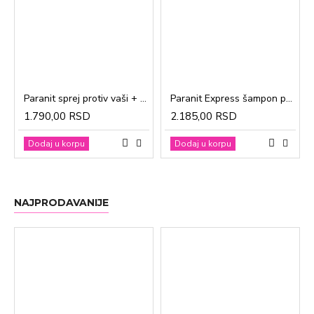
Paranit sprej protiv vaši + češalj 100ml
Paranit Express šampon protiv vaši + češalj 200ml
1.790,00 RSD
2.185,00 RSD
Dodaj u korpu
Dodaj u korpu
NAJPRODAVANIJE