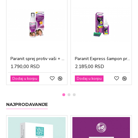
Paranit sprej protiv vaši + češalj 100ml
Paranit Express šampon protiv vaši + češalj 200ml
1.790,00 RSD
2.185,00 RSD
Dodaj u korpu
Dodaj u korpu
NAJPRODAVANIJE