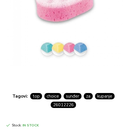
Tagovi:
top
choice
sunđer
za
kupanje
26012226
Stock:
IN STOCK