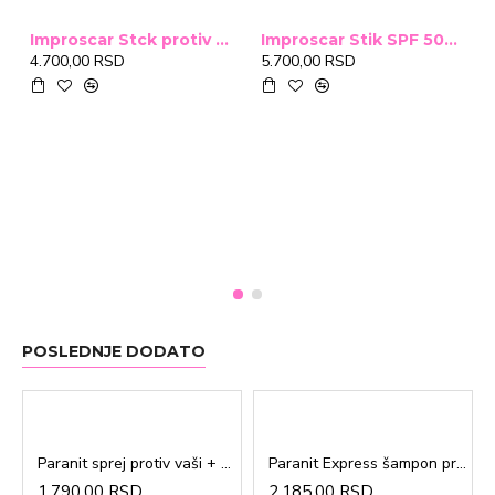
Improscar Stck protiv ožiljaka 4,6g
Improscar Stik SPF 50+ Conceal 6,9g (tonirani)
4.700,00 RSD
5.700,00 RSD
POSLEDNJE DODATO
Paranit sprej protiv vaši + češalj 100ml
Paranit Express šampon protiv vaši + češalj 200ml
1.790,00 RSD
2.185,00 RSD