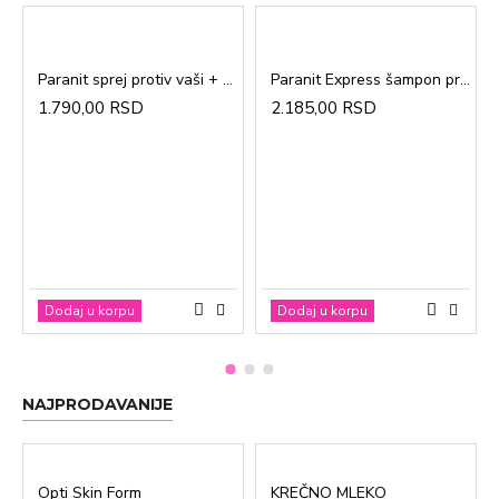
Paranit sprej protiv vaši + češalj 100ml
Paranit Express šampon protiv vaši + češalj 200ml
1.790,00 RSD
2.185,00 RSD
Dodaj u korpu
Dodaj u korpu
NAJPRODAVANIJE
Opti Skin Form
KREČNO MLEKO