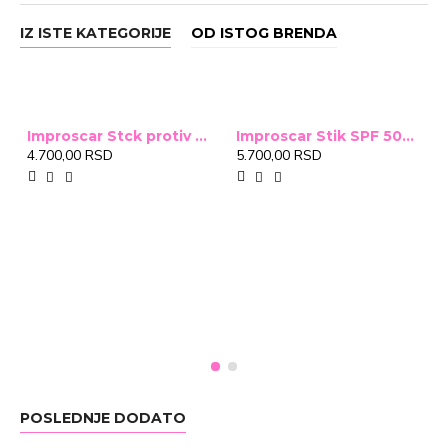
IZ ISTE KATEGORIJE
OD ISTOG BRENDA
Improscar Stck protiv ožiljaka 4,6g
Improscar Stik SPF 50+ Conceal 6,9g (tonirani)
4.700,00 RSD
5.700,00 RSD
POSLEDNJE DODATO