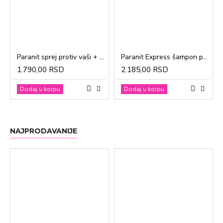
Paranit sprej protiv vaši + češalj 100ml
Paranit Express šampon protiv vaši + češalj 200ml
1.790,00 RSD
2.185,00 RSD
Dodaj u korpu
Dodaj u korpu
NAJPRODAVANIJE