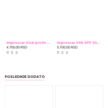
Improscar Stck protiv ožiljaka 4,6g
Improscar Stik SPF 50+ Conceal 6,9g (tonirani)
4.700,00 RSD
5.700,00 RSD
POSLEDNJE DODATO