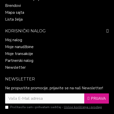
Brendovi
Mapa sajta
Lista želja
KORISNIČKI NALOG
Moj nalog
Moje narudžbine
Moje transakcije
Partnerski nalog
Newsletter
NEWSLETTER
Ne propustite promocije, prijavite se na naš Newsletter!
PRIJAVA
Pročitao/la sam i prihvatam sadržaj -
Uslovi korišćenja i prodaje