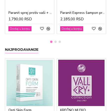
Paranit sprej protiv vaši + češalj 100ml
Paranit Express šampon protiv vaši + češalj 200ml
1.790,00 RSD
2.185,00 RSD
Dodaj u korpu
Dodaj u korpu
NAJPRODAVANIJE
Opti Skin Form
KREČNO MLEKO