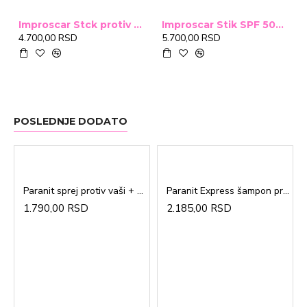
Improscar Stck protiv ožiljaka 4,6g
Improscar Stik SPF 50+ Conceal 6,9g (tonirani)
4.700,00 RSD
5.700,00 RSD
POSLEDNJE DODATO
Paranit sprej protiv vaši + češalj 100ml
Paranit Express šampon protiv vaši + češalj 200ml
1.790,00 RSD
2.185,00 RSD