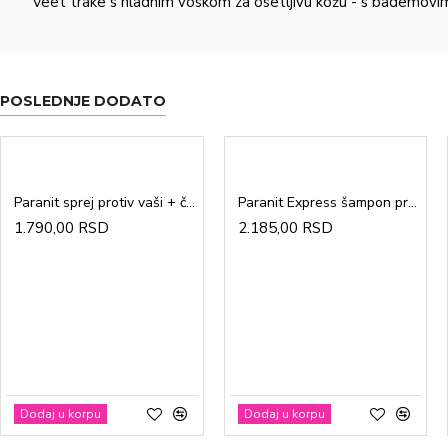
Veet trake s hladnim voskom za osetljivu kožu - s bademovim 
POSLEDNJE DODATO
Paranit sprej protiv vaši + češalj 100ml
Paranit Express šampon protiv vaši + češalj 200ml
1.790,00 RSD
2.185,00 RSD
Dodaj u korpu
Dodaj u korpu