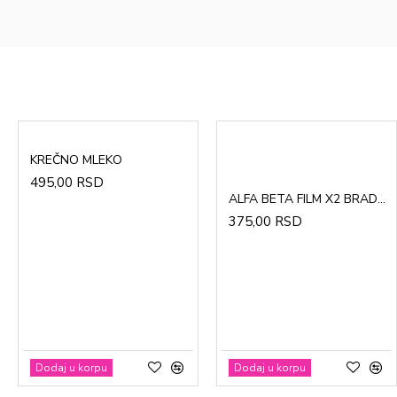
KREČNO MLEKO
495,00 RSD
ALFA BETA FILM X2 BRADAVICE, KURJE OKO 15ml
375,00 RSD
CinkDermin pasta 5g
Mustela Cold krema za lice 40ml
280,00 RSD
1.370,00 RSD
Dodaj u korpu
Dodaj u korpu
Dodaj u korpu
Dodaj u korpu