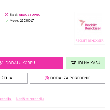
Stock:
NEDOSTUPNO
Model:
25038017
RECKITT BENCKISER
DODAJ U KORPU
IDI NA KASU
 ŽELJA
DODAJ ZA POREĐENJE
cenzija.
-
Napišite recenziju