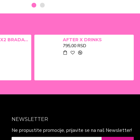
ALFA BETA FILM X2 BRADAVICE, KURJE OKO 15ml
AFTER X DRINKS
795,00 RSD
NEWSLETTER
Ne propustite promocije, prijavite se na naš Newsletter!