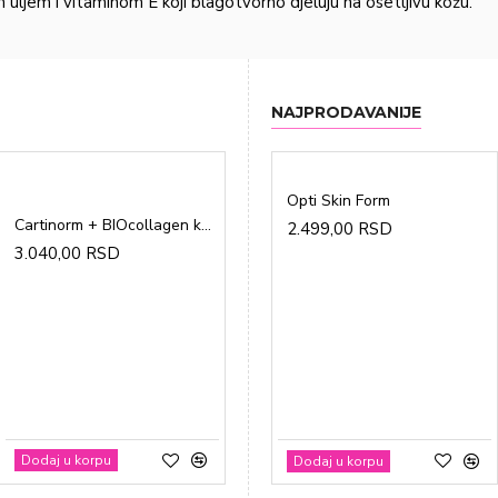
uljem i vitaminom E koji blagotvorno djeluju na osetljivu kožu.
NAJPRODAVANIJE
Opti Skin Form
Cartinorm + BIOcollagen kesice a20
2.499,00 RSD
3.040,00 RSD
Gravidon A tablete a30
1.865,00 RSD
Dodaj u korpu
Dodaj u korpu
Dodaj u korpu