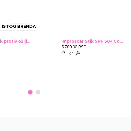
 ISTOG BRENDA
Improscar Stck protiv ožiljaka 4,6g
Improscar Stik SPF 50+ Conceal 6,9g (tonirani)
5.700,00 RSD