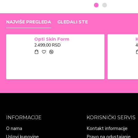
NAJVIŠE PREGLEDA
GLEDALI STE
Opti Skin Form
2.499,00 RSD
4
INFORMACIJE
KORISNIČKI SERVIS
O nama
Kontakt informacije
Uslovi kupovine
Pravo na odustajanje