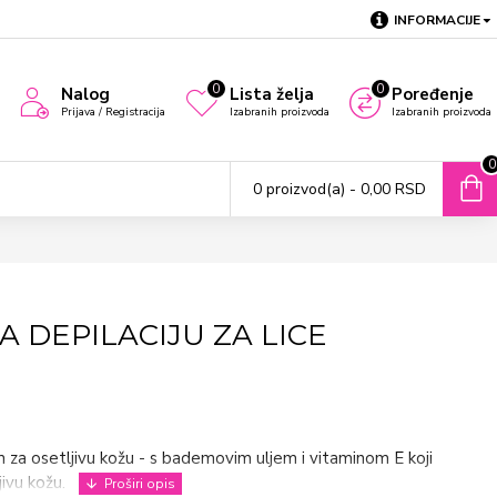
INFORMACIJE
0
0
Nalog
Lista želja
Poređenje
Prijava / Registracija
Izabranih proizvoda
Izabranih proizvoda
0
0 proizvod(a) - 0,00 RSD
A DEPILACIJU ZA LICE
 za osetljivu kožu - s bademovim uljem i vitaminom E koji
ivu kožu.