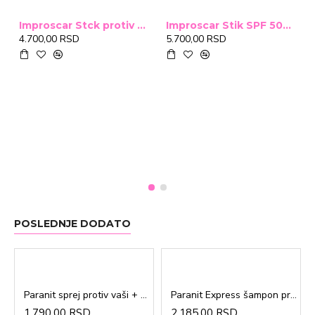
Improscar Stck protiv ožiljaka 4,6g
Improscar Stik SPF 50+ Conceal 6,9g (tonirani)
4.700,00 RSD
5.700,00 RSD
POSLEDNJE DODATO
Paranit sprej protiv vaši + češalj 100ml
Paranit Express šampon protiv vaši + češalj 200ml
1.790,00 RSD
2.185,00 RSD