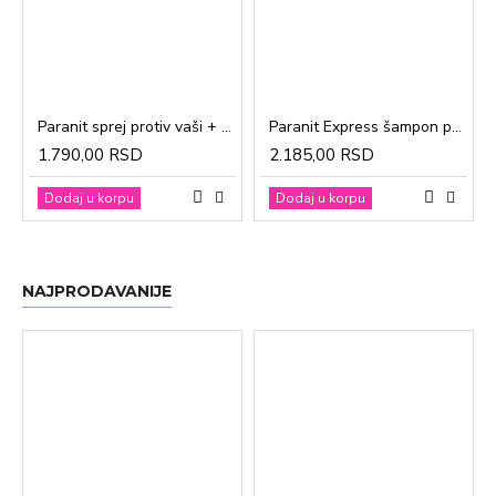
Paranit sprej protiv vaši + češalj 100ml
Paranit Express šampon protiv vaši + češalj 200ml
1.790,00 RSD
2.185,00 RSD
Dodaj u korpu
Dodaj u korpu
NAJPRODAVANIJE