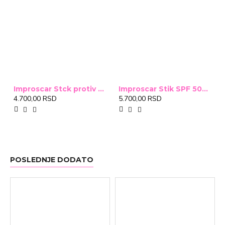
Improscar Stck protiv ožiljaka 4,6g
Improscar Stik SPF 50+ Conceal 6,9g (tonirani)
4.700,00 RSD
5.700,00 RSD
POSLEDNJE DODATO