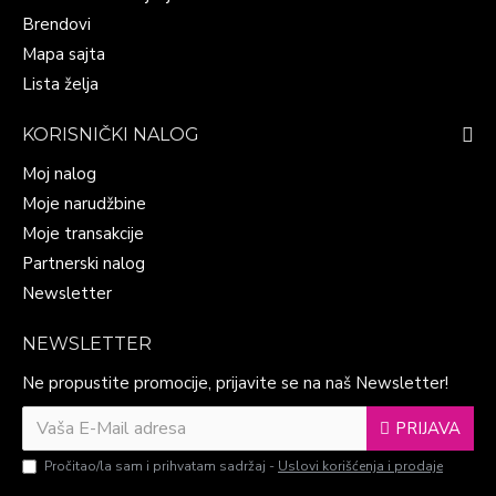
Brendovi
Mapa sajta
Lista želja
KORISNIČKI NALOG
Moj nalog
Moje narudžbine
Moje transakcije
Partnerski nalog
Newsletter
NEWSLETTER
Ne propustite promocije, prijavite se na naš Newsletter!
PRIJAVA
Pročitao/la sam i prihvatam sadržaj -
Uslovi korišćenja i prodaje