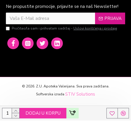
Ne propustite promocije, prijavite se na naš Newsletter!
PRIJAVA
Pročitao/la sam i prihvatam sadržaj -
Uslovi korišćenja i prodaje
©
2026. Z.U. Apoteka Valerijana. Sva prava zadržana.
STIV Solutions
Softverska izrada
DODAJ U KORPU