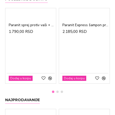
Paranit sprej protiv vaši + češalj 100ml
Paranit Express šampon protiv vaši + češalj 200ml
1.790,00 RSD
2.185,00 RSD
Dodaj u korpu
Dodaj u korpu
NAJPRODAVANIJE