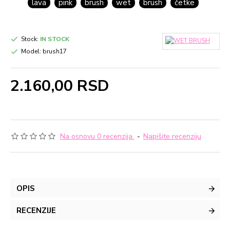
lava
pink
brush
wet
brush
četke
Stock:
IN STOCK
Model:
brush17
2.160,00 RSD
Na osnovu 0 recenzija.
-
Napišite recenziju
OPIS
RECENZIJE