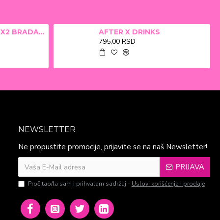
ALFA BETA FILM X2 BRADAVICE, KURJE OKO 15ml
AFTER X DRINKS
795,00 RSD
NEWSLETTER
Ne propustite promocije, prijavite se na naš Newsletter!
PRIJAVA
Pročitao/la sam i prihvatam sadržaj -
Uslovi korišćenja i prodaje