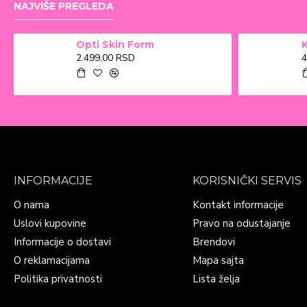
NAJVIŠE PREGLEDA
MEILAB
Opti Skin Form
2.499,00 RSD
4
MENTA DOO
PADEJ
MIRJANA
KOZMETIKA S.Z.R
INFORMACIJE
KORISNIČKI SERVIS
O nama
Kontakt informacije
NELT CO D.O.O.
Uslovi kupovine
Pravo na odustajanje
Informacije o dostavi
Brendovi
O reklamacijama
Mapa sajta
PHARMAVITA
Politika privatnosti
Lista želja
RECKIT