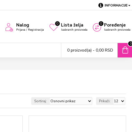
INFORMACIJE
0
0
Nalog
Lista želja
Poređenje
Prijava / Registracija
Izabranih proizvoda
Izabranih proizvoda
0
0 proizvod(a) - 0,00 RSD
Sortiraj:
Prikaži: