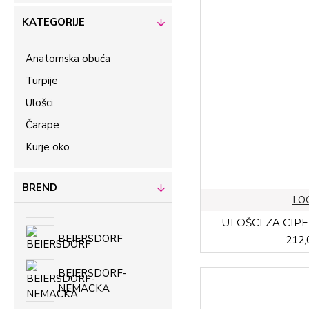
KATEGORIJE
Anatomska obuća
Turpije
Ulošci
Čarape
Kurje oko
BREND
LO
ULOŠCI ZA CIPE
BEIERSDORF
212,
BEIERSDORF-
NEMACKA