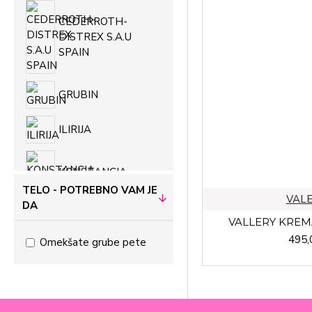
CEDERROTH-
DISTREX S.A.U
SPAIN
GRUBIN
ILIRIJA
KONSTANCIA
PHARMA DOO
TELO - POTREBNO VAM JE
VALE
DA
VALLERY KREM
LEON
495,
Omekšate grube pete
LOGITER
MEDICAL BRANDS