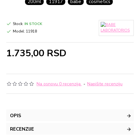
200ml
11917
babe
cosmetics
Stock:
IN STOCK
Model:
11918
1.735,00 RSD
Na osnovu 0 recenzija.
-
Napišite recenziju
OPIS
RECENZIJE