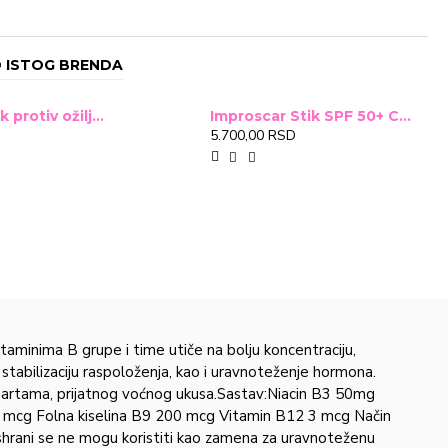
 ISTOG BRENDA
Improscar Stck protiv ožiljaka 4,6g
Improscar Stik SPF 50+ Conceal 6,9g (tonirani)
5.700,00 RSD
aminima B grupe i time utiče na bolju koncentraciju,
stabilizaciju raspoloženja, kao i uravnoteženje hormona.
aspartama, prijatnog voćnog ukusa.Sastav:Niacin B3 50mg
 mcg Folna kiselina В9 200 mcg Vitamin В12 3 mcg Način
shrani se ne mogu koristiti kao zamena za uravnoteženu