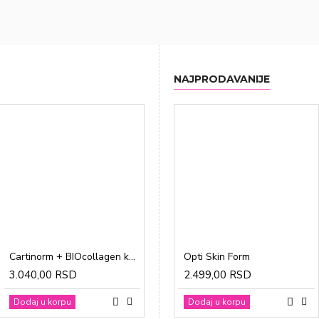
NAJPRODAVANIJE
Cartinorm + BIOcollagen kesice a20
Gravidon A tablete a30
Opti Skin Form
3.040,00 RSD
1.865,00 RSD
2.499,00 RSD
Dodaj u korpu
Dodaj u korpu
Dodaj u korpu