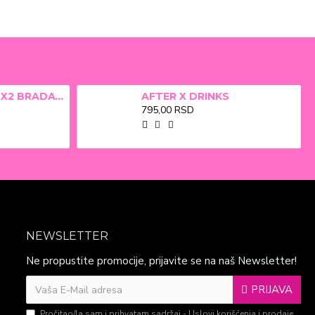
ALFA BETA FILM X2 BRADAVICE, KURJE OKO 15ml
AFTER X DRINKS
795,00 RSD
NEWSLETTER
Ne propustite promocije, prijavite se na naš Newsletter!
PRIJAVA
Pročitao/la sam i prihvatam sadržaj -
Uslovi korišćenja i prodaje