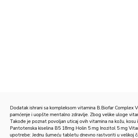
Dodatak ishrani sa kompleksom vitamina B.Biofar Complex Vit
pamćenje i uopšte mentalno zdravlje. Zbog velike uloge vitami
Takođe je poznat povoljan uticaj ovih vitamina na kožu, kosu
Pantotenska kiselina B5 18mg Holin 5 mg Inozitol 5 mg Vit
upotrebe: Jednu šumeću tabletu dnevno rastvoriti u velikoj 