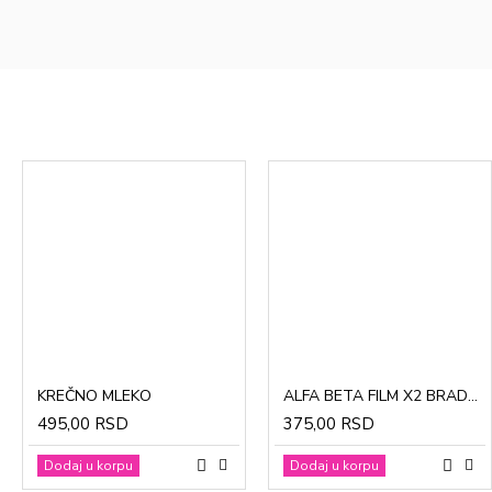
CinkDermin pasta 5g
Mustela Cold krema za lice 40ml
KREČNO MLEKO
ALFA BETA FILM X2 BRADAVICE, KURJE OKO 15ml
280,00 RSD
1.370,00 RSD
495,00 RSD
375,00 RSD
Dodaj u korpu
Dodaj u korpu
Dodaj u korpu
Dodaj u korpu