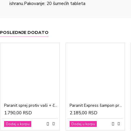
ishranu.Pakovanje: 20 šumećih tableta
POSLEDNJE DODATO
Paranit sprej protiv vaši + češalj 100ml
Paranit Express šampon protiv vaši + češalj 200ml
1.790,00 RSD
2.185,00 RSD
Dodaj u korpu
Dodaj u korpu