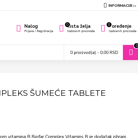
INFORMACIJE
0
0
Nalog
Lista želja
Poređenje
Prijava / Registracija
Izabranih proizvoda
Izabranih proizvoda
0
0 proizvod(a) - 0,00 RSD
MPLEKS ŠUMEĆE TABLETE
om vitamina B.Biofar Complex Vitamins B je dodatak ishrani