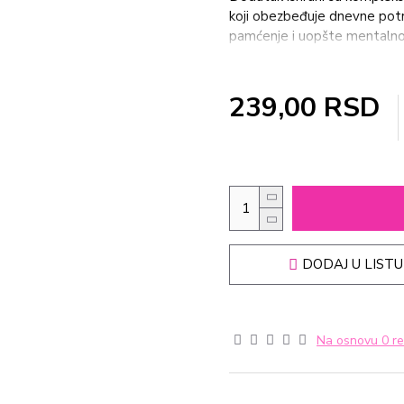
koji obezbeđuje dnevne potre
pamćenje i uopšte mentalno 
nervnog sistema, preparat uti
hormona. Takođe je poznat po
sa prirodnim bojama i aromo
239,00 RSD
ukusa.Sastav:Niacin B3 50m
Vitamin В2 4.8 mg Vitamin 
В9 200 mcg Vitamin В12 3 m
velikoj čaši vode. Ne treba 
koristiti kao zamena za ura
DODAJ U LISTU
Na osnovu 0 re