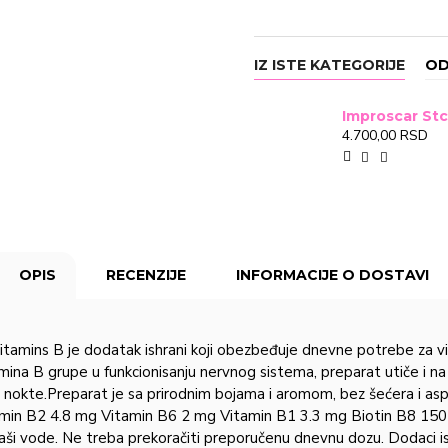
IZ ISTE KATEGORIJE
OD
4.700,00 RSD
OPIS
RECENZIJE
INFORMACIJE O DOSTAVI
amins B je dodatak ishrani koji obezbeđuje dnevne potrebe za vit
na B grupe u funkcionisanju nervnog sistema, preparat utiče i na 
 i nokte.Preparat je sa prirodnim bojama i aromom, bez šećera i 
amin В2 4.8 mg Vitamin В6 2 mg Vitamin В1 3.3 mg Biotin В8 150
čaši vode. Ne treba prekoračiti preporučenu dnevnu dozu. Dodaci i