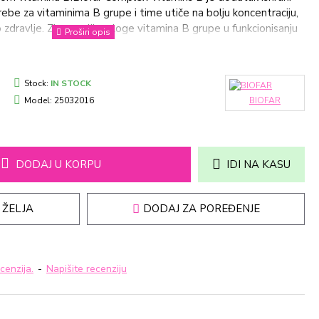
be za vitaminima B grupe i time utiče na bolju koncentraciju,
zdravlje. Zbog velike uloge vitamina B grupe u funkcionisanju
če i na stabilizaciju raspoloženja, kao i uravnoteženje
voljan uticaj ovih vitamina na kožu, kosu i nokte.Preparat je
m, bez šećera i aspartama, prijatnog voćnog
Stock:
IN STOCK
g Pantotenska kiselina B5 18mg Holin 5 mg Inozitol 5 mg
Model:
25032016
BIOFAR
В6 2 mg Vitamin В1 3.3 mg Biotin В8 150 mcg Folna kiselina
cg Način upotrebe: Jednu šumeću tabletu dnevno rastvoriti u
prekoračiti preporučenu dnevnu dozu. Dodaci ishrani se ne mogu
vnoteženu ishranu.Pakovanje: 20 šumećih tableta
DODAJ U KORPU
IDI NA KASU
 ŽELJA
DODAJ ZA POREĐENJE
cenzija.
-
Napišite recenziju