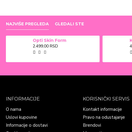
NAJVIŠE PREGLEDA
GLEDALI STE
Opti Skin Form
2.499,00 RSD
4
INFORMACIJE
KORISNIČKI SERVIS
O nama
Kontakt informacije
Uslovi kupovine
Pravo na odustajanje
Informacije o dostavi
Brendovi