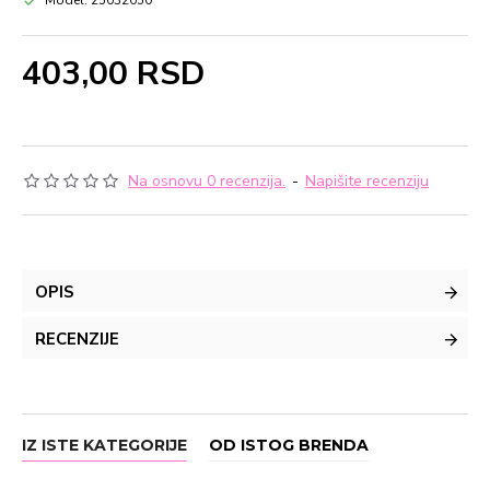
Model:
25032050
403,00 RSD
Na osnovu 0 recenzija.
-
Napišite recenziju
OPIS
RECENZIJE
IZ ISTE KATEGORIJE
OD ISTOG BRENDA