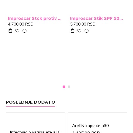
Improscar Stck protiv ožiljaka 4,6g
Improscar Stik SPF 50+ Conceal 6,9g (tonirani)
4.700,00 RSD
5.700,00 RSD
POSLEDNJE DODATO
AretIN kapsule a30
Infectvagin vaginalete a10