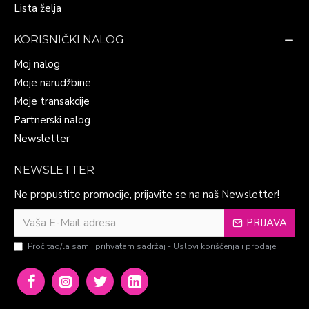
Lista želja
KORISNIČKI NALOG
Moj nalog
Moje narudžbine
Moje transakcije
Partnerski nalog
Newsletter
NEWSLETTER
Ne propustite promocije, prijavite se na naš Newsletter!
PRIJAVA
Pročitao/la sam i prihvatam sadržaj -
Uslovi korišćenja i prodaje