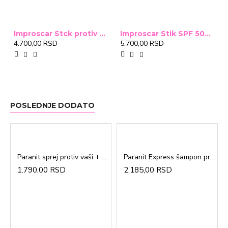
Improscar Stck protiv ožiljaka 4,6g
Improscar Stik SPF 50+ Conceal 6,9g (tonirani)
4.700,00 RSD
5.700,00 RSD
POSLEDNJE DODATO
Paranit sprej protiv vaši + češalj 100ml
Paranit Express šampon protiv vaši + češalj 200ml
1.790,00 RSD
2.185,00 RSD