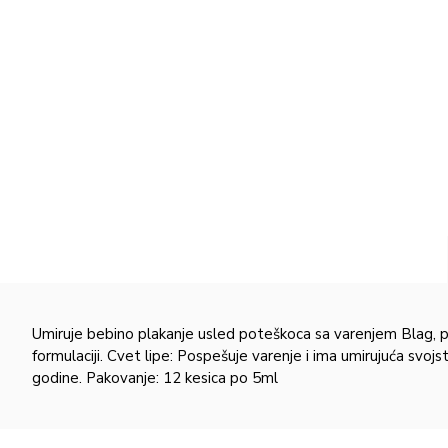
Umiruje bebino plakanje usled poteškoca sa varenjem Blag, 
formulaciji. Cvet lipe: Pospešuje varenje i ima umirujuća svoj
godine. Pakovanje: 12 kesica po 5ml