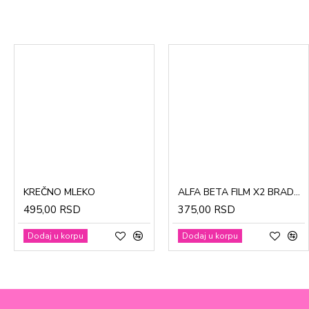
CinkDermin pasta 5g
Mustela Cold krema za lice 40ml
KREČNO MLEKO
ALFA BETA FILM X2 BRADAVICE, KURJE OKO 15ml
280,00 RSD
1.370,00 RSD
495,00 RSD
375,00 RSD
Dodaj u korpu
Dodaj u korpu
Dodaj u korpu
Dodaj u korpu