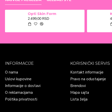
Opti Skin Form
2.499,00 RSD
4
INFORMACIJE
KORISNIČKI SERVIS
O nama
Kontakt informacije
Uslovi kupovine
Pravo na odustajanje
Informacije o dostavi
Brendovi
O reklamacijama
Mapa sajta
Politika privatnosti
Lista želja