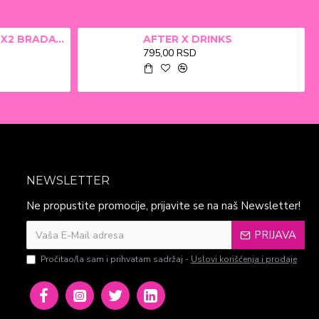
ALFA BETA FILM X2 BRADAVICE, KURJE OKO 15ml
AFTER X DRINKS
795,00 RSD
NEWSLETTER
Ne propustite promocije, prijavite se na naš Newsletter!
PRIJAVA
Pročitao/la sam i prihvatam sadržaj -
Uslovi korišćenja i prodaje