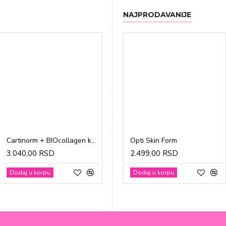
NAJPRODAVANIJE
Cartinorm + BIOcollagen kesice a20
Gravidon A tablete a30
Opti Skin Form
3.040,00 RSD
1.865,00 RSD
2.499,00 RSD
Dodaj u korpu
Dodaj u korpu
Dodaj u korpu