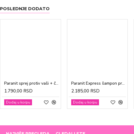
POSLEDNJE DODATO
Paranit sprej protiv vaši + češalj 100ml
Paranit Express šampon protiv vaši + češalj 200ml
1.790,00 RSD
2.185,00 RSD
Dodaj u korpu
Dodaj u korpu
NAJVIŠE PREGLEDA
GLEDALI STE