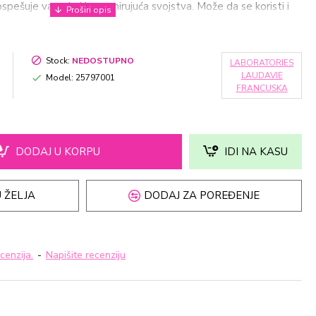
Pospešuje varenje i ima umirujuća svojstva. Može da se koristi i
rimena (spremno za upotrebu). Ukus koji je dopadljiv svima,
anje: 12 kesica po 5ml
Stock:
NEDOSTUPNO
LABORATORIES
LAUDAVIE
Model:
25797001
FRANCUSKA
DODAJ U KORPU
IDI NA KASU
 ŽELJA
DODAJ ZA POREĐENJE
cenzija.
-
Napišite recenziju