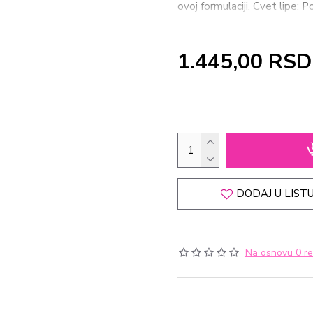
ovoj formulaciji. Cvet lipe: 
kod najmlađih. Jednostavna p
bez obzira na godine. Pakov
1.445,00 RSD
DODAJ U LISTU
Na osnovu 0 re