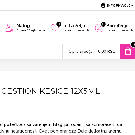
INFORMACIJE
0
0
Nalog
Lista želja
Poređenje
Prijava / Registracija
Izabranih proizvoda
Izabranih proizvoda
0
0 proizvod(a) - 0,00 RSD
GESTION KESICE 12X5ML
led poteškoca sa varenjem Blag, prirodan… sa komoracem da
estivnu nelagodnost. Cvet pomorandže Daje delikatnu aromu