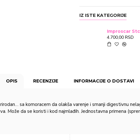
IZ ISTE KATEGORIJE
4.700,00 RSD
OPIS
RECENZIJE
INFORMACIJE O DOSTAVI
prirodan… sa komoracem da olakša varenje i smanji digestivnu ne
stva. Može da se koristi i kod najmlađih. Jednostavna primena (spre