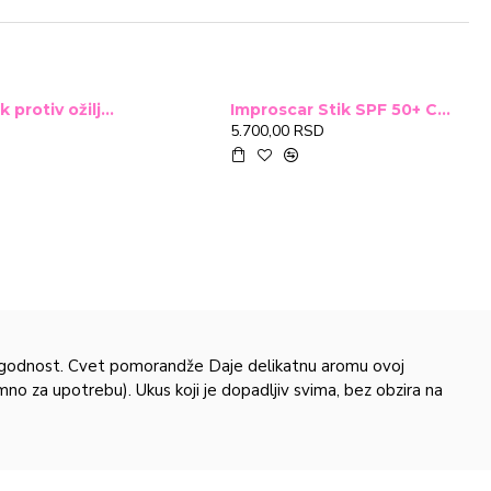
Improscar Stck protiv ožiljaka 4,6g
Improscar Stik SPF 50+ Conceal 6,9g (tonirani)
5.700,00 RSD
lagodnost. Cvet pomorandže Daje delikatnu aromu ovoj
mno za upotrebu). Ukus koji je dopadljiv svima, bez obzira na