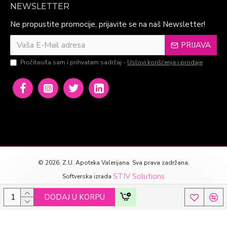
NEWSLETTER
Ne propustite promocije, prijavite se na naš Newsletter!
PRIJAVA
Pročitao/la sam i prihvatam sadržaj -
Uslovi korišćenja i prodaje
©
2026. Z.U. Apoteka Valerijana. Sva prava zadržana.
STIV Solutions
Softverska izrada
DODAJ U KORPU