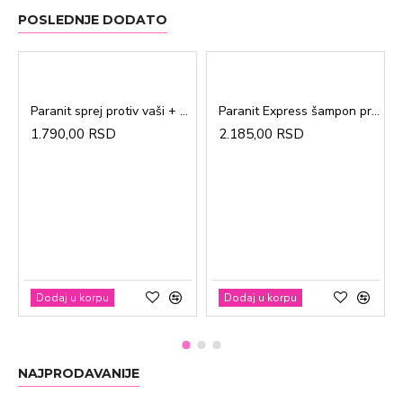
POSLEDNJE DODATO
Paranit sprej protiv vaši + češalj 100ml
Paranit Express šampon protiv vaši + češalj 200ml
1.790,00 RSD
2.185,00 RSD
Dodaj u korpu
Dodaj u korpu
NAJPRODAVANIJE