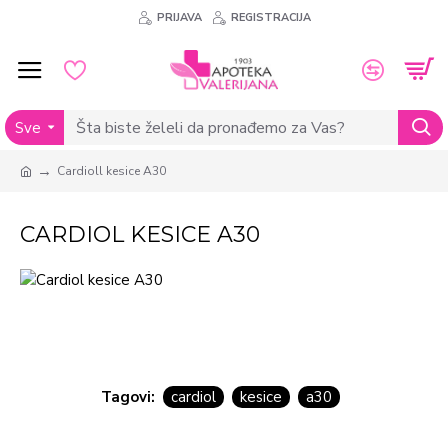
PRIJAVA
REGISTRACIJA
Sve
Cardioll kesice A30
CARDIOL KESICE A30
Tagovi:
cardiol
kesice
a30