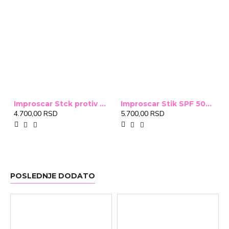
Improscar Stck protiv ožiljaka 4,6g
Improscar Stik SPF 50+ Conceal 6,9g (tonirani)
4.700,00 RSD
5.700,00 RSD
POSLEDNJE DODATO