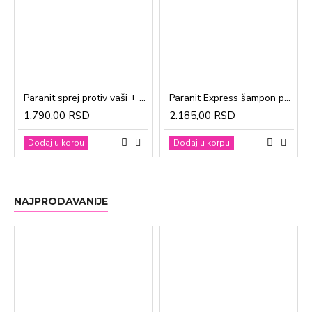
Paranit sprej protiv vaši + češalj 100ml
Paranit Express šampon protiv vaši + češalj 200ml
1.790,00 RSD
2.185,00 RSD
Dodaj u korpu
Dodaj u korpu
NAJPRODAVANIJE