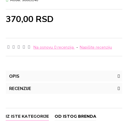
Model:
90003140
370,00 RSD
Na osnovu 0 recenzija.
-
Napišite recenziju
OPIS
RECENZIJE
IZ ISTE KATEGORIJE
OD ISTOG BRENDA