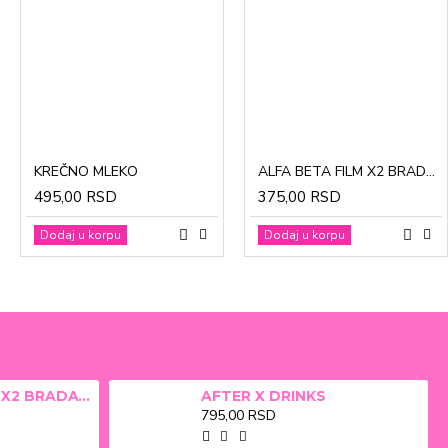
CinkDermin pasta 5g
Mustela Cold krema za lice 40ml
KREČNO MLEKO
ALFA BETA FILM X2 BRADAVICE, KURJE OKO 15ml
280,00 RSD
1.370,00 RSD
495,00 RSD
375,00 RSD
Dodaj u korpu
Dodaj u korpu
Dodaj u korpu
Dodaj u korpu
ALFA BETA FILM X2 BRADAVICE, KURJE OKO 15ml
AFTER X DRINKS
795,00 RSD