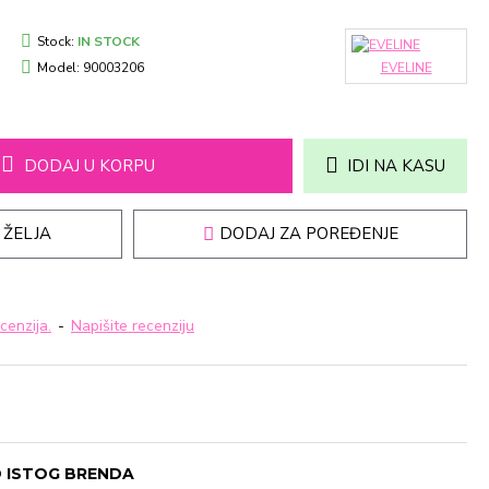
Stock:
IN STOCK
Model:
90003206
EVELINE
DODAJ U KORPU
IDI NA KASU
 ŽELJA
DODAJ ZA POREĐENJE
cenzija.
-
Napišite recenziju
 ISTOG BRENDA