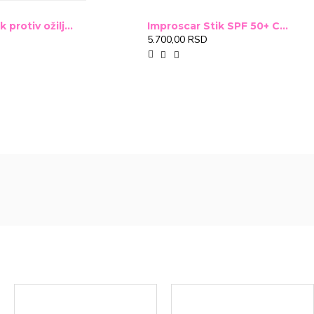
Improscar Stck protiv ožiljaka 4,6g
Improscar Stik SPF 50+ Conceal 6,9g (tonirani)
5.700,00 RSD