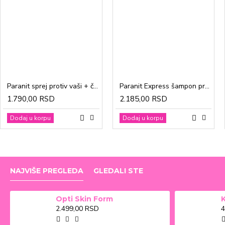
Paranit sprej protiv vaši + češalj 100ml
Paranit Express šampon protiv vaši + češalj 200ml
1.790,00 RSD
2.185,00 RSD
Dodaj u korpu
Dodaj u korpu
NAJVIŠE PREGLEDA
GLEDALI STE
Opti Skin Form
2.499,00 RSD
4