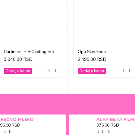
Cartinorm + BIOcollagen kesice a20
Gravidon A tablete a30
Opti Skin Form
3.040,00 RSD
1.865,00 RSD
2.499,00 RSD
Dodaj u korpu
Dodaj u korpu
Dodaj u korpu
KREČNO MLEKO
95,00 RSD
375,00 RSD