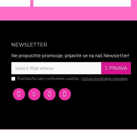
NEWSLETTER
Ne propustite promocije, prijavite se na naš Newsletter!
PRIJAVA
Pročitao/la sam i prihvatam sadržaj -
Uslovi korišćenja i prodaje