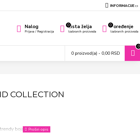
INFORMACIJE
0
0
Nalog
Lista želja
Poređenje
Prijava / Registracija
Izabranih proizvoda
Izabranih proizvoda
0
0 proizvod(a) - 0,00 RSD
ND COLLECTION
u trendy bojama.