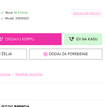
Stock:
IN STOCK
SWISSLION TAKOVO
Model:
20035023
DODAJ U KORPU
IDI NA KASU
 ŽELJA
DODAJ ZA POREĐENJE
cenzija.
-
Napišite recenziju
 ISTOG BRENDA