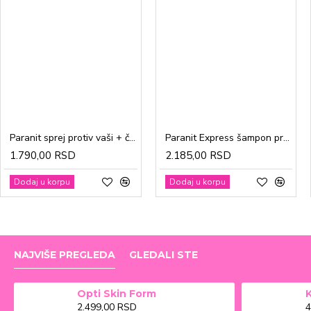
Paranit sprej protiv vaši + češalj 100ml
Paranit Express šampon protiv vaši + češalj 200ml
1.790,00 RSD
2.185,00 RSD
Dodaj u korpu
Dodaj u korpu
NAJVIŠE PREGLEDA
GLEDALI STE
Opti Skin Form
2.499,00 RSD
4