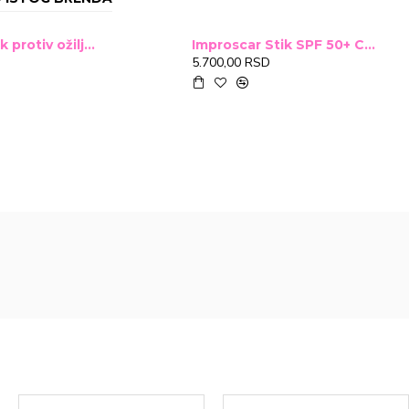
Improscar Stck protiv ožiljaka 4,6g
Improscar Stik SPF 50+ Conceal 6,9g (tonirani)
5.700,00 RSD