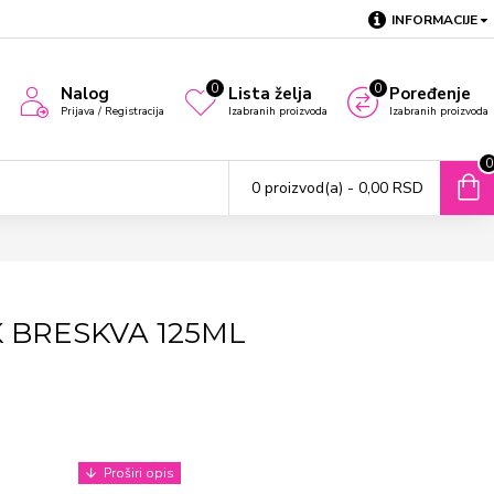
INFORMACIJE
0
0
Nalog
Lista želja
Poređenje
Prijava / Registracija
Izabranih proizvoda
Izabranih proizvoda
0
0 proizvod(a) - 0,00 RSD
 BRESKVA 125ML