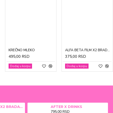
CinkDermin pasta 5g
Mustela Cold krema za lice 40ml
KREČNO MLEKO
ALFA BETA FILM X2 BRADAVICE, KURJE OKO 15ml
280,00 RSD
1.370,00 RSD
495,00 RSD
375,00 RSD
Dodaj u korpu
Dodaj u korpu
Dodaj u korpu
Dodaj u korpu
ALFA BETA FILM X2 BRADAVICE, KURJE OKO 15ml
AFTER X DRINKS
795,00 RSD