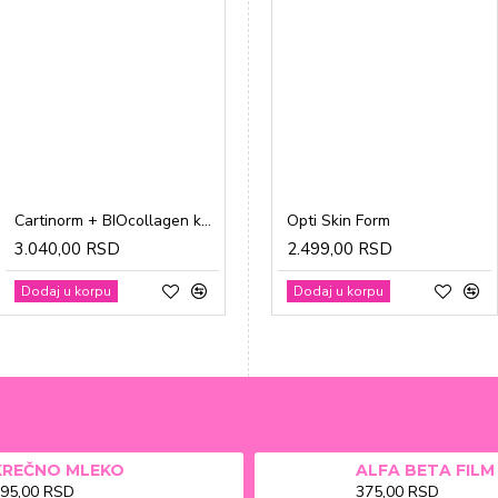
Cartinorm + BIOcollagen kesice a20
Gravidon A tablete a30
Opti Skin Form
3.040,00 RSD
1.865,00 RSD
2.499,00 RSD
Dodaj u korpu
Dodaj u korpu
Dodaj u korpu
KREČNO MLEKO
95,00 RSD
375,00 RSD