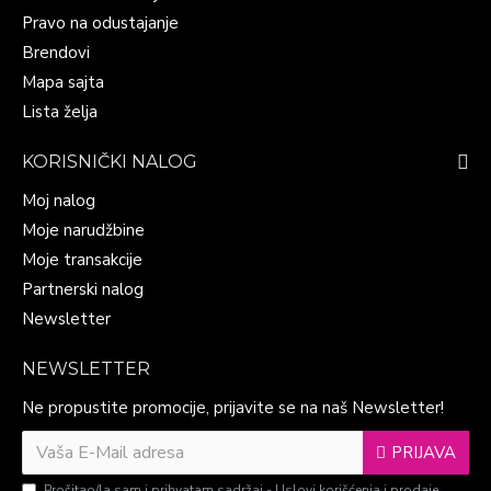
Pravo na odustajanje
Brendovi
Mapa sajta
Lista želja
KORISNIČKI NALOG
Moj nalog
Moje narudžbine
Moje transakcije
Partnerski nalog
Newsletter
NEWSLETTER
Ne propustite promocije, prijavite se na naš Newsletter!
PRIJAVA
Pročitao/la sam i prihvatam sadržaj -
Uslovi korišćenja i prodaje