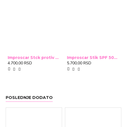
Improscar Stck protiv ožiljaka 4,6g
Improscar Stik SPF 50+ Conceal 6,9g (tonirani)
4.700,00 RSD
5.700,00 RSD
POSLEDNJE DODATO