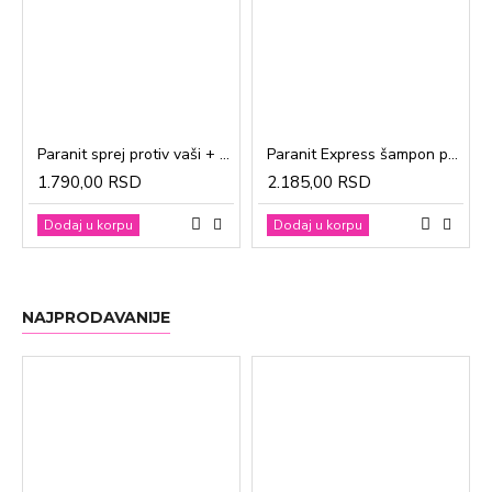
Paranit sprej protiv vaši + češalj 100ml
Paranit Express šampon protiv vaši + češalj 200ml
1.790,00 RSD
2.185,00 RSD
Dodaj u korpu
Dodaj u korpu
NAJPRODAVANIJE