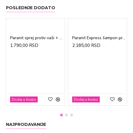
POSLEDNJE DODATO
Paranit sprej protiv vaši + češalj 100ml
Paranit Express šampon protiv vaši + češalj 200ml
1.790,00 RSD
2.185,00 RSD
Dodaj u korpu
Dodaj u korpu
NAJPRODAVANIJE