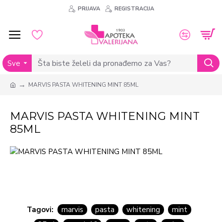
PRIJAVA
REGISTRACIJA
Sve
MARVIS PASTA WHITENING MINT 85ML
MARVIS PASTA WHITENING MINT
85ML
Tagovi:
marvis
pasta
whitening
mint