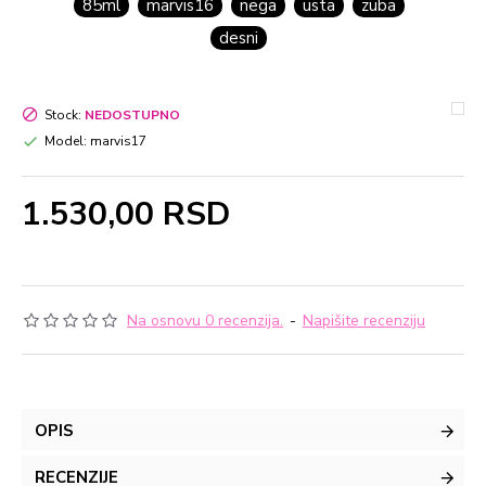
85ml
marvis16
nega
usta
zuba
desni
Stock:
NEDOSTUPNO
Model:
marvis17
1.530,00 RSD
Na osnovu 0 recenzija.
-
Napišite recenziju
OPIS
RECENZIJE