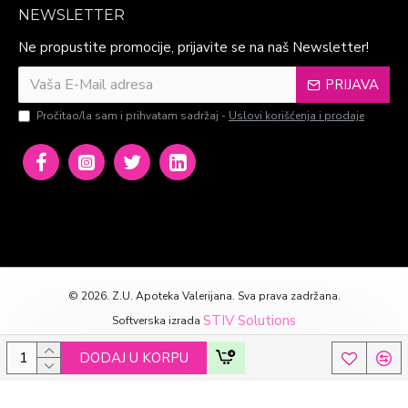
NEWSLETTER
Ne propustite promocije, prijavite se na naš Newsletter!
PRIJAVA
Pročitao/la sam i prihvatam sadržaj -
Uslovi korišćenja i prodaje
©
2026. Z.U. Apoteka Valerijana. Sva prava zadržana.
STIV Solutions
Softverska izrada
DODAJ U KORPU