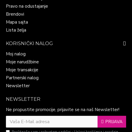
Pravo na odustajanje
Brendovi
Mapa sajta
Lista želja
KORISNIČKI NALOG
Moj nalog
Moje narudžbine
Moje transakcije
Partnerski nalog
Newsletter
NEWSLETTER
Ne propustite promocije, prijavite se na naš Newsletter!
PRIJAVA
Pročitao/la sam i prihvatam sadržaj -
Uslovi korišćenja i prodaje