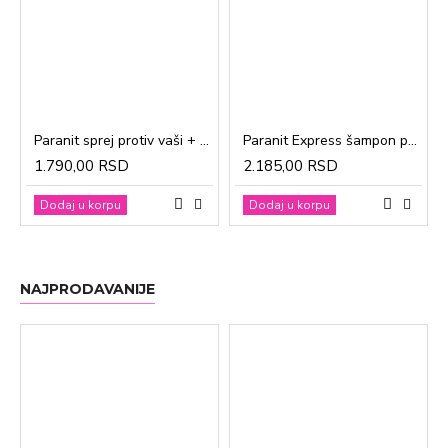
Paranit sprej protiv vaši + češalj 100ml
Paranit Express šampon protiv vaši + češalj 200ml
1.790,00 RSD
2.185,00 RSD
Dodaj u korpu
Dodaj u korpu
NAJPRODAVANIJE