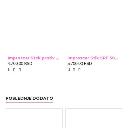
Improscar Stck protiv ožiljaka 4,6g
Improscar Stik SPF 50+ Conceal 6,9g (tonirani)
4.700,00 RSD
5.700,00 RSD
POSLEDNJE DODATO