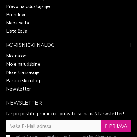
Pravo na odustajanje
Brendovi
Mapa sajta
Lista želja
KORISNIČKI NALOG
Moj nalog
Moje narudžbine
Moje transakcije
Partnerski nalog
Newsletter
NEWSLETTER
Ne propustite promocije, prijavite se na naš Newsletter!
PRIJAVA
Pročitao/la sam i prihvatam sadržaj -
Uslovi korišćenja i prodaje