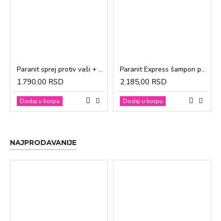
Paranit sprej protiv vaši + češalj 100ml
Paranit Express šampon protiv vaši + češalj 200ml
1.790,00 RSD
2.185,00 RSD
Dodaj u korpu
Dodaj u korpu
NAJPRODAVANIJE