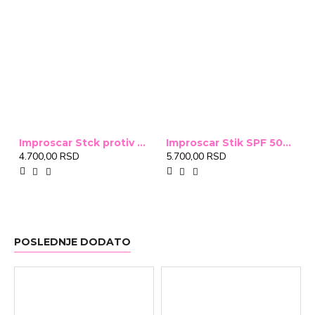
Improscar Stck protiv ožiljaka 4,6g
Improscar Stik SPF 50+ Conceal 6,9g (tonirani)
4.700,00 RSD
5.700,00 RSD
POSLEDNJE DODATO