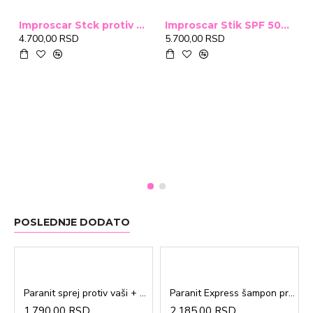
Improscar Stck protiv ožiljaka 4,6g
Improscar Stik SPF 50+ Conceal 6,9g (tonirani)
4.700,00 RSD
5.700,00 RSD
POSLEDNJE DODATO
Paranit sprej protiv vaši + češalj 100ml
Paranit Express šampon protiv vaši + češalj 200ml
1.790,00 RSD
2.185,00 RSD