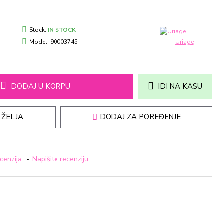
Stock:
IN STOCK
Model:
90003745
Uriage
DODAJ U KORPU
IDI NA KASU
 ŽELJA
DODAJ ZA POREĐENJE
cenzija.
-
Napišite recenziju