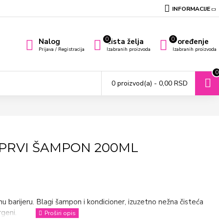
INFORMACIJE
0
0
Nalog
Lista želja
Poređenje
Prijava / Registracija
Izabranih proizvoda
Izabranih proizvoda
0
0 proizvod(a) - 0,00 RSD
 PRVI ŠAMPON 200ML
žnu barijeru. Blagi šampon i kondicioner, izuzetno nežna čisteća
geni.