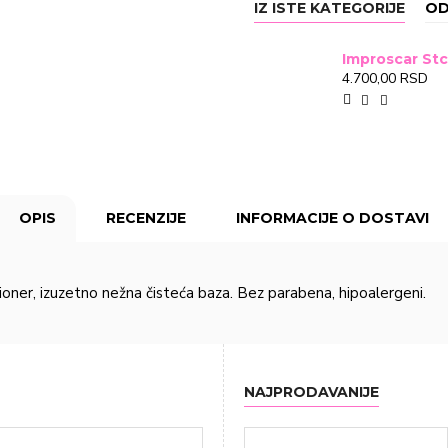
IZ ISTE KATEGORIJE
OD
4.700,00 RSD
OPIS
RECENZIJE
INFORMACIJE O DOSTAVI
icioner, izuzetno nežna čisteća baza. Bez parabena, hipoalergeni.
NAJPRODAVANIJE