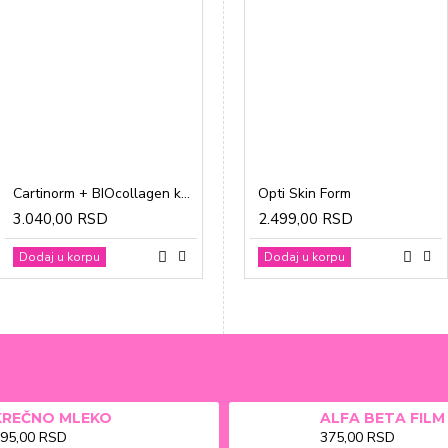
Cartinorm + BIOcollagen kesice a20
Gravidon A tablete a30
Opti Skin Form
3.040,00 RSD
1.865,00 RSD
2.499,00 RSD
Dodaj u korpu
Dodaj u korpu
Dodaj u korpu
KREČNO MLEKO
95,00 RSD
375,00 RSD