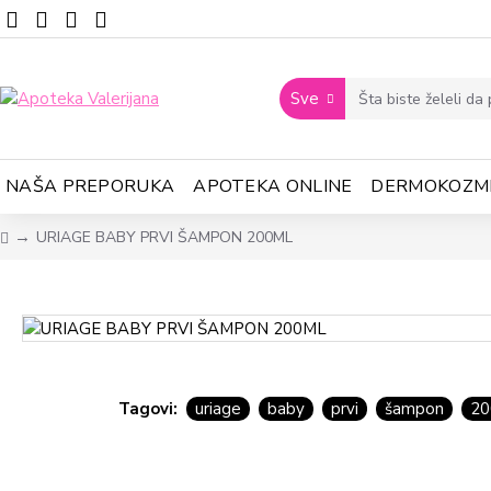
Sve
NAŠA PREPORUKA
APOTEKA ONLINE
DERMOKOZM
URIAGE BABY PRVI ŠAMPON 200ML
Tagovi:
uriage
baby
prvi
šampon
20