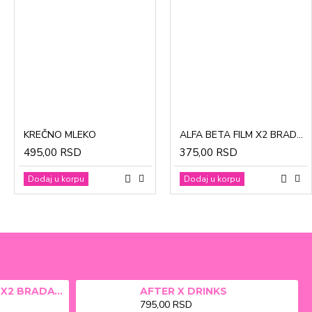
CinkDermin pasta 5g
Mustela Cold krema za lice 40ml
KREČNO MLEKO
ALFA BETA FILM X2 BRADAVICE, KURJE OKO 15ml
280,00 RSD
1.370,00 RSD
495,00 RSD
375,00 RSD
Dodaj u korpu
Dodaj u korpu
Dodaj u korpu
Dodaj u korpu
ALFA BETA FILM X2 BRADAVICE, KURJE OKO 15ml
AFTER X DRINKS
795,00 RSD