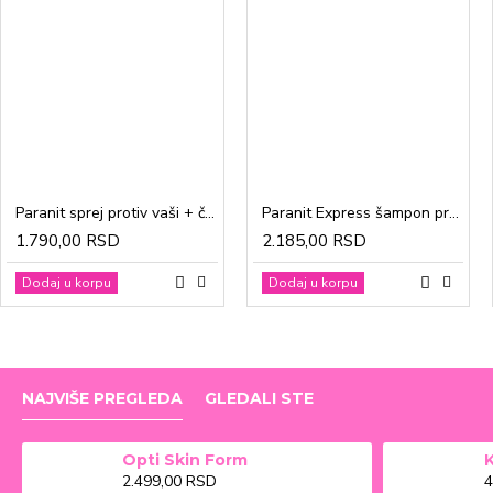
Paranit sprej protiv vaši + češalj 100ml
Paranit Express šampon protiv vaši + češalj 200ml
1.790,00 RSD
2.185,00 RSD
Dodaj u korpu
Dodaj u korpu
NAJVIŠE PREGLEDA
GLEDALI STE
Opti Skin Form
2.499,00 RSD
4