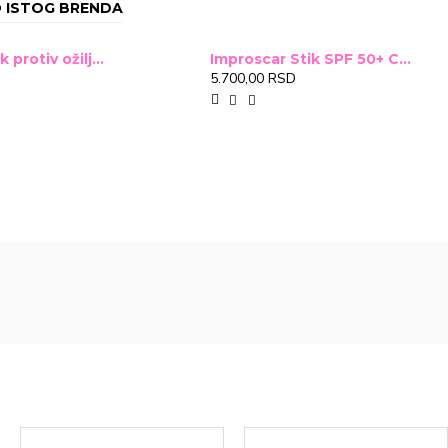
 ISTOG BRENDA
Improscar Stck protiv ožiljaka 4,6g
Improscar Stik SPF 50+ Conceal 6,9g (tonirani)
5.700,00 RSD