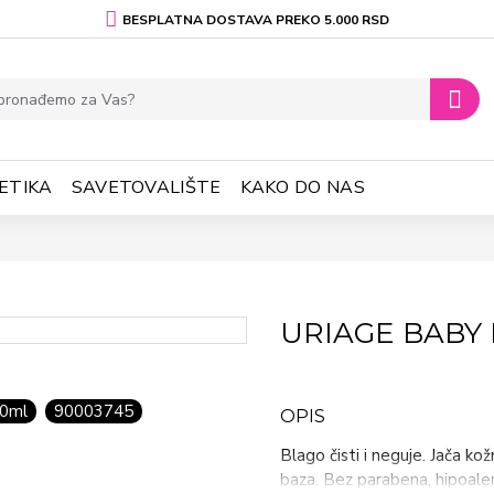
BESPLATNA DOSTAVA PREKO 5.000 RSD
ETIKA
SAVETOVALIŠTE
KAKO DO NAS
URIAGE BABY
0ml
90003745
OPIS
Blago čisti i neguje. Jača ko
baza. Bez parabena, hipoaler