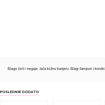
Blago čisti i neguje. Jača kožnu barijeru. Blagi šampon i kond
POSLEDNJE DODATO