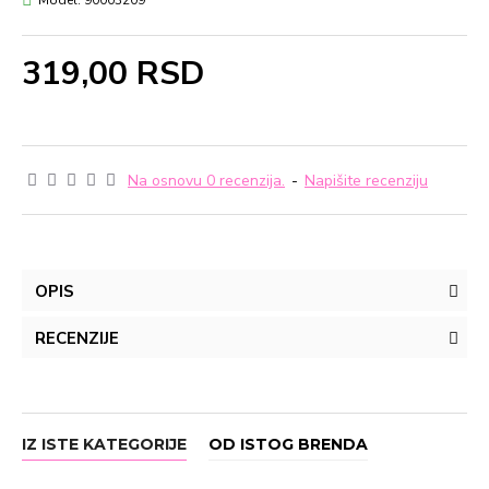
Model:
90003209
319,00 RSD
Na osnovu 0 recenzija.
-
Napišite recenziju
OPIS
RECENZIJE
IZ ISTE KATEGORIJE
OD ISTOG BRENDA