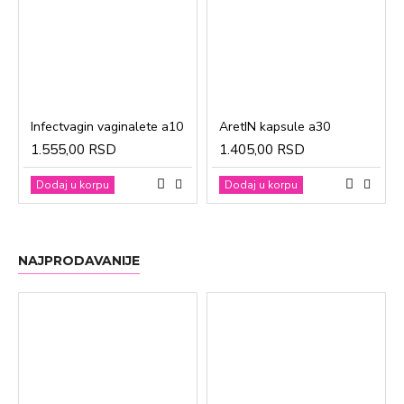
Infectvagin vaginalete a10
AretIN kapsule a30
1.555,00 RSD
1.405,00 RSD
Dodaj u korpu
Dodaj u korpu
NAJPRODAVANIJE