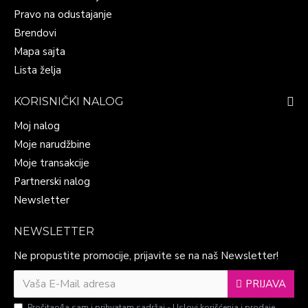
Pravo na odustajanje
Brendovi
Mapa sajta
Lista želja
KORISNIČKI NALOG
Moj nalog
Moje narudžbine
Moje transakcije
Partnerski nalog
Newsletter
NEWSLETTER
Ne propustite promocije, prijavite se na naš Newsletter!
PRIJAVA
Pročitao/la sam i prihvatam sadržaj -
Uslovi korišćenja i prodaje