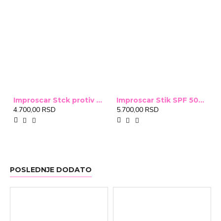
Improscar Stck protiv ožiljaka 4,6g
Improscar Stik SPF 50+ Conceal 6,9g (tonirani)
4.700,00 RSD
5.700,00 RSD
POSLEDNJE DODATO