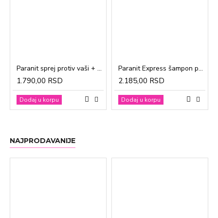
Paranit sprej protiv vaši + češalj 100ml
Paranit Express šampon protiv vaši + češalj 200ml
1.790,00 RSD
2.185,00 RSD
Dodaj u korpu
Dodaj u korpu
NAJPRODAVANIJE