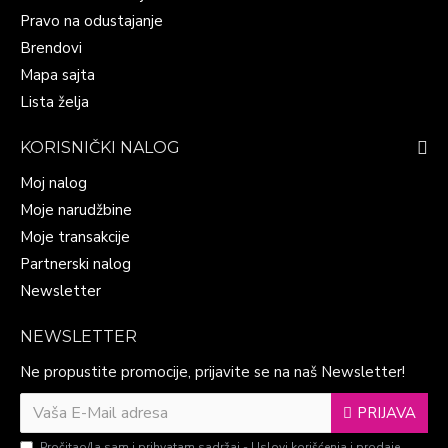
Pravo na odustajanje
Brendovi
Mapa sajta
Lista želja
KORISNIČKI NALOG
Moj nalog
Moje narudžbine
Moje transakcije
Partnerski nalog
Newsletter
NEWSLETTER
Ne propustite promocije, prijavite se na naš Newsletter!
PRIJAVA
Pročitao/la sam i prihvatam sadržaj -
Uslovi korišćenja i prodaje