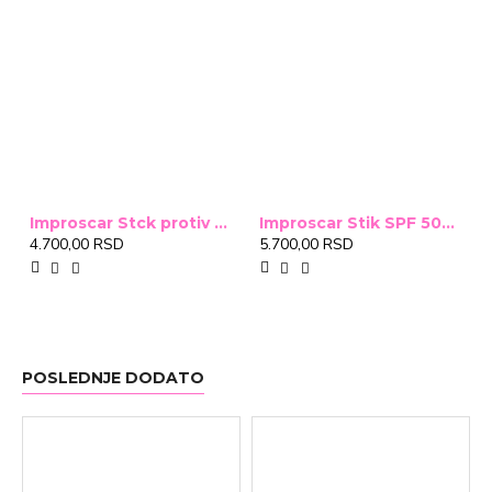
Improscar Stck protiv ožiljaka 4,6g
Improscar Stik SPF 50+ Conceal 6,9g (tonirani)
4.700,00 RSD
5.700,00 RSD
POSLEDNJE DODATO