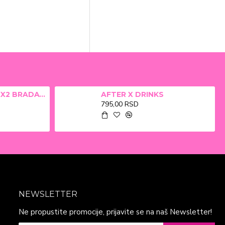
ALFA BETA FILM X2 BRADAVICE, KURJE OKO 15ml
AFTER X DRINKS
795,00 RSD
NEWSLETTER
Ne propustite promocije, prijavite se na naš Newsletter!