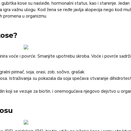
gubitka kose su nasleđe, hormonalni status, kao i starenje. Jedan 
a igra važnu ulogu. Kod žena se ređe javlja alopecija nego kod muš
ih promena u organizmu.
kose?
ira voće i povrće. Smanjite upotrebu skroba. Voće i povrće sadrži 
ni pirinač, soja, orasi, zob, sočivo, grašak.
sa. Istraživanja su pokazala da soja spečava stvaranje dihidrotes
vidin koji se vezuje za biotin, i onemogućava njegovo dejstvo u orga
kosu