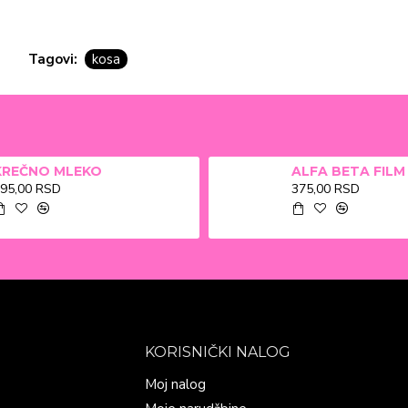
Tagovi:
kosa
KREČNO MLEKO
95,00 RSD
375,00 RSD
KORISNIČKI NALOG
Moj nalog