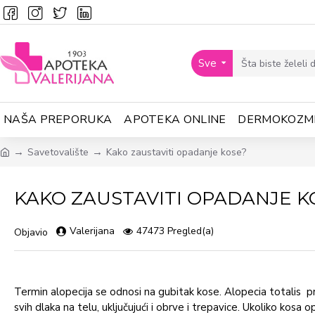
Sve
NAŠA PREPORUKA
APOTEKA ONLINE
DERMOKOZM
Savetovalište
Kako zaustaviti opadanje kose?
KAKO ZAUSTAVITI OPADANJE K
Valerijana
47473 Pregled(a)
Objavio
Termin alopecija se odnosi na gubitak kose. Alopecia totalis p
svih dlaka na telu, uključujući i obrve i trepavice. Ukoliko kos