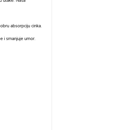
ru dlake. Naša
obru absorpciju cinka.
je i smanjuje umor.