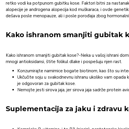
retko vodi ka potpunom gubitku kose. Faktori bitni za nastanak 
alopecije je androgena alopecija kod muškaraca, i ovde genetik
dešava posle menopauze, ali i posle porođaja zbog hormonaln
Kako ishranom smanjiti gubitak 
Kako ishranom smanjiti gubitak kose?-Neka u vašoj ishrani domin
mnogi antioksidansi, štite folikul dlake i pospešuju njen rast.
Konzumirajte namirnice bogate biotinom, kao što su integral
Ukčučite soju u svakodnevnu ishranu ukoliko vam opada ko
je odgovoran za gubitak kose.
Nemojte jesti sirova jaja, jer sirova jaja sadrže protein a
Suplementacija za jaku i zdravu 