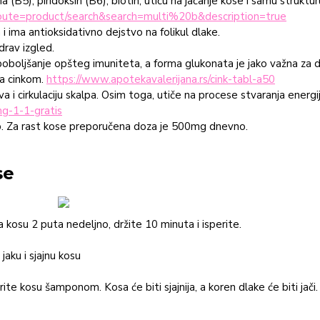
 (B5), piridoksin (B6), biotin, utiču na jačanje kose i samu struktu
?route=product/search&search=multi%20b&description=true
i ima antioksidativno dejstvo na folikul dlake.
drav izgled.
 poboljšanje opšteg imuniteta, a forma glukonata je jako važna za d
a cinkom.
https://www.apotekavalerijana.rs/cink-tabl-a50
i cirkulaciju skalpa. Osim toga, utiče na procese stvaranja energi
g-1-1-gratis
elp. Za rast kose preporučena doza je 500mg dnevno.
se
 kosu 2 puta nedeljno, držite 10 minuta i isperite.
jaku i sjajnu kosu
te kosu šamponom. Kosa će biti sjajnija, a koren dlake će biti jači.