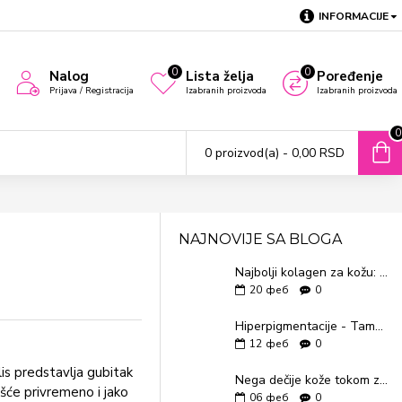
INFORMACIJE
0
0
Nalog
Lista želja
Poređenje
Prijava / Registracija
Izabranih proizvoda
Izabranih proizvoda
0
0 proizvod(a) - 0,00 RSD
NAJNOVIJE SA BLOGA
Najbolji kolagen za kožu: Kompletan vodič kako povećati kolagen i vratiti mladolikost
20
феб
0
Hiperpigmentacije - Tamne fleke na koži
12
феб
0
is predstavlja gubitak
Nega dečije kože tokom zime – kako zaštititi najosetljiviju kožu
ešće privremeno i jako
06
феб
0