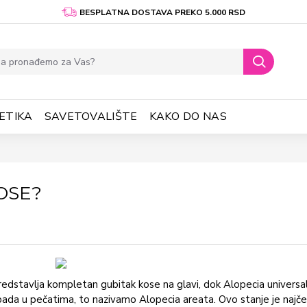
BESPLATNA DOSTAVA PREKO 5.000 RSD
ETIKA
SAVETOVALIŠTE
KAKO DO NAS
OSE?
redstavlja kompletan gubitak kose na glavi, dok Alopecia universal
a opada u pečatima, to nazivamo Alopecia areata. Ovo stanje je najč