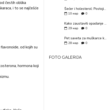
od čestih oblika
karaca, i to se najčešće
Šećer i holesterol: Postoji li veza?
10
мар
0
Kako zaustaviti opadanje kose?
29
мар
0
Pet saveta za muškarce kako do lepše kože lica
28
мар
0
flavonoide, od kojih su
FOTO GALERIJA
tosterona, hormona koji
nizmu.