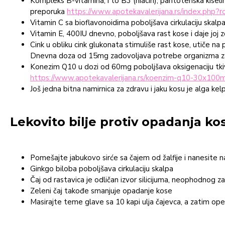
Kompleks B-vitamina, i to B3 (niacin), pantotenska kiselina
preporuka
https://www.apotekavalerijana.rs/index.php
Vitamin C sa bioflavonoidima poboljšava cirkulaciju skalpa 
Vitamin E, 400IU dnevno, poboljšava rast kose i daje joj z
Cink u obliku cink glukonata stimuliše rast kose, utiče na
Dnevna doza od 15mg zadovoljava potrebe organizma z
Konezim Q10 u dozi od 60mg poboljšava oksigenaciju tkiva 
https://www.apotekavalerijana.rs/koenzim-q10-30x100m
Još jedna bitna namirnica za zdravu i jaku kosu je alga k
Lekovito bilje protiv opadanja ko
Pomešajte jabukovo sirće sa čajem od žalfije i nanesite na
Ginkgo biloba poboljšava cirkulaciju skalpa
Čaj od rastavica je odličan izvor silicijuma, neophodnog za 
Zeleni čaj takođe smanjuje opadanje kose
Masirajte teme glave sa 10 kapi ulja čajevca, a zatim operi