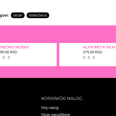
govi:
secer
holesterol
KREČNO MLEKO
95,00 RSD
375,00 RSD
KORISNIČKI NALOG
Moj nalog
Moje narudžbine