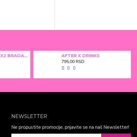
ALFA BETA FILM X2 BRADAVICE, KURJE OKO 15ml
AFTER X DRINKS
795,00 RSD
NEWSLETTER
Ne propustite promocije, prijavite se na naš Newsletter!