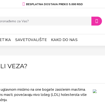
BESPLATNA DOSTAVA PREKO 5.000 RSD
ETIKA
SAVETOVALIŠTE
KAKO DO NAS
LI VEZA?
a, uglavnom mislimo na one bogate zasićenim mastima.
rans masti, povećavaju nivo lošeg (LDL) holesterola više
ažnju.