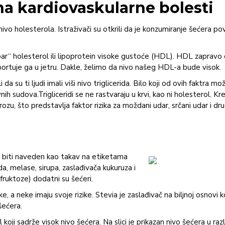
 na kardiovaskularne bolesti
ivo holesterola. Istraživači su otkrili da je konzumiranje šećera p
dobar“ holesterol ili lipoprotein visoke gustoće (HDL). HDL zapravo
sportuje ga u jetru. Dakle, želimo da nivo našeg HDL-a bude visok.
 da su ti ljudi imali viši nivo triglicerida. Bilo koji od ovih faktra m
rvnih sudova.Trigliceridi se ne rastvaraju u krvi, kao ni holesterol. 
ozu, što predstavlja faktor rizika za moždani udar, srčani udar i d
 biti naveden kao takav na etiketama
a, melase, sirupa, zaslađivača kukuruza i
 fruktoze) dodatni su šećeri.
 neke imaju svoje rizike. Stevia je zaslađivač na biljnoj osnovi ko
šećera.
koji sadrže visok nivo šećera. Na slici je prikazan nivo šećera u raz