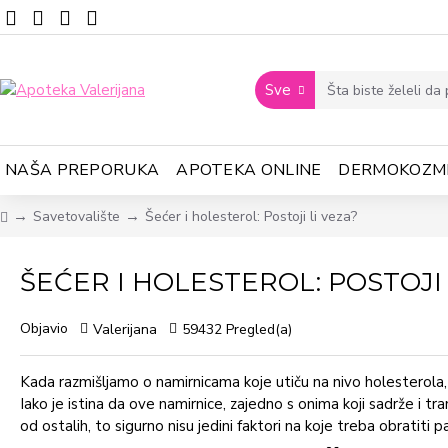
Sve
NAŠA PREPORUKA
APOTEKA ONLINE
DERMOKOZM
Savetovalište
Šećer i holesterol: Postoji li veza?
ŠEĆER I HOLESTEROL: POSTOJI 
Objavio
Valerijana
59432 Pregled(a)
Kada razmišljamo o namirnicama koje utiču na nivo holesterol
Iako je istina da ove namirnice, zajedno s onima koji sadrže i t
od ostalih, to sigurno nisu jedini faktori na koje treba obratiti p