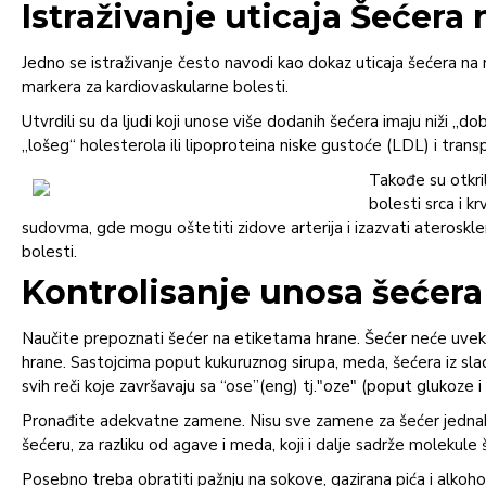
Istraživanje uticaja Šećera
Jedno se istraživanje često navodi kao dokaz uticaja šećera na n
markera za kardiovaskularne bolesti.
Utvrdili su da ljudi koji unose više dodanih šećera imaju niži „
„lošeg“ holesterola ili lipoproteina niske gustoće (LDL) i tran
Takođe su otkrili
bolesti srca i k
sudovma, gde mogu oštetiti zidove arterija i izazvati ateroskler
bolesti.
Kontrolisanje unosa šećera
Naučite prepoznati šećer na etiketama hrane. Šećer neće uvek
hrane. Sastojcima poput kukuruznog sirupa, meda, šećera iz slad
svih reči koje završavaju sa “ose”(eng) tj."oze" (poput glukoze i
Pronađite adekvatne zamene. Nisu sve zamene za šećer jednake, a
šećeru, za razliku od agave i meda, koji i dalje sadrže molekule 
Posebno treba obratiti pažnju na sokove, gazirana pića i alkohol 