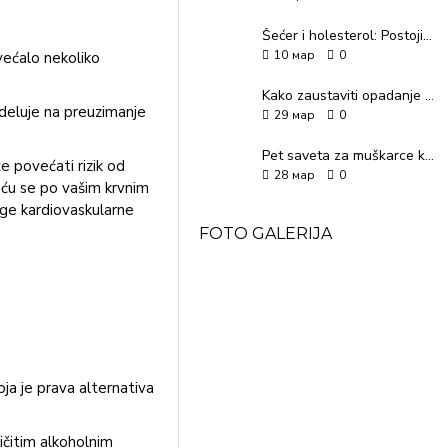
Šećer i holesterol: Postoji li veza?
10
мар
0
ovećalo nekoliko
Kako zaustaviti opadanje kose?
 deluje na preuzimanje
29
мар
0
Pet saveta za muškarce kako do lepše kože lica
ože povećati rizik od
28
мар
0
Kreću se po vašim krvnim
ruge kardiovaskularne
FOTO GALERIJA
ja je prava alternativa
ličitim alkoholnim