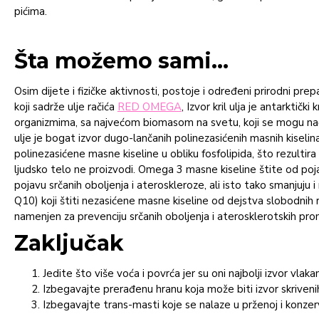
pićima.
Šta možemo sami...
Osim dijete i fizičke aktivnosti, postoje i određeni prirodni pr
koji sadrže ulje račića
RED OMEGA
, Izvor kril ulja je antarktič
organizmima, sa najvećom biomasom na svetu, koji se mogu nać
ulje je bogat izvor dugo-lančanih polinezasićenih masnih kisel
polinezasićene masne kiseline u obliku fosfolipida, što rezulti
ljudsko telo ne proizvodi. Omega 3 masne kiseline štite od poja
pojavu srčanih oboljenja i ateroskleroze, ali isto tako smanjuju
Q10) koji štiti nezasićene masne kiseline od dejstva slobodnih 
namenjen za prevenciju srčanih oboljenja i aterosklerotskih pr
Zaključak
Jedite što više voća i povrća jer su oni najbolji izvor vla
Izbegavajte prerađenu hranu koja može biti izvor skriveni
Izbegavajte trans-masti koje se nalaze u prženoj i konzerv