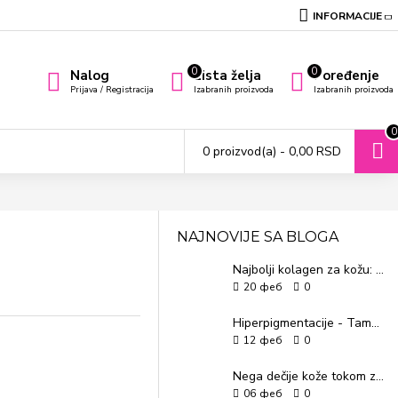
INFORMACIJE
0
0
Nalog
Lista želja
Poređenje
Prijava / Registracija
Izabranih proizvoda
Izabranih proizvoda
0
0 proizvod(a) - 0,00 RSD
NAJNOVIJE SA BLOGA
Najbolji kolagen za kožu: Kompletan vodič kako povećati kolagen i vratiti mladolikost
20
феб
0
Hiperpigmentacije - Tamne fleke na koži
12
феб
0
Nega dečije kože tokom zime – kako zaštititi najosetljiviju kožu
06
феб
0