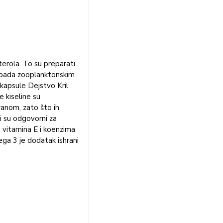
terola. To su preparati
 pripada zooplanktonskim
kapsule Dejstvo Kril
 kiseline su
ranom, zato što ih
ji su odgovorni za
d vitamina E i koenzima
ega 3 je dodatak ishrani