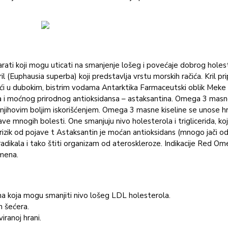
eparati koji mogu uticati na smanjenje lošeg i povećaje dobrog holes
ki kril (Euphausia superba) koji predstavlja vrstu morskih račića. Kril
i u dubokim, bistrim vodama Antarktika Fаrmаceutski oblik Meke 
ina i moćnog prirodnog antioksidansa – astaksantina. Omega 3 masne
ra njihovim boljim iskorišćenjem. Omega 3 masne kiseline se unose h
ve mnogih bolesti. One smanjuju nivo holesterola i triglicerida, ko
 i rizik od pojave t Astaksantin je moćan antioksidans (mnogo jači o
radikala i tako štiti organizam od ateroskleroze. Indikаcije Red Om
omena.
kana koja mogu smanjiti nivo lošeg LDL holesterola.
h šećera.
iranoj hrani.