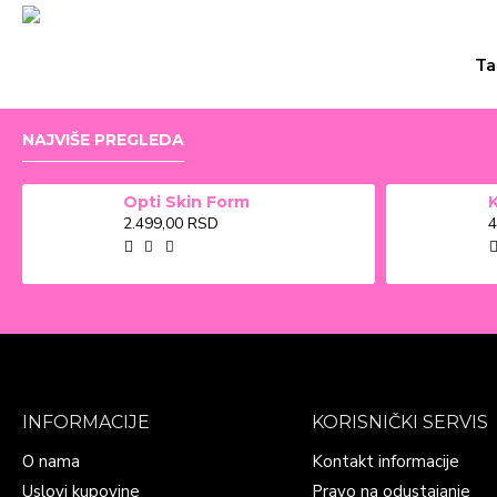
Ta
NAJVIŠE PREGLEDA
Opti Skin Form
2.499,00 RSD
4
INFORMACIJE
KORISNIČKI SERVIS
O nama
Kontakt informacije
Uslovi kupovine
Pravo na odustajanje